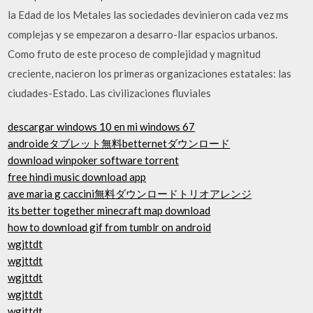
la Edad de los Metales las sociedades devinieron cada vez ms
complejas y se empezaron a desarro-llar espacios urbanos.
Como fruto de este proceso de complejidad y magnitud
creciente, nacieron los primeras organizaciones estatales: las
ciudades-Estado. Las civilizaciones fluviales
descargar windows 10 en mi windows 67
androideタブレット無料betternetダウンロード
download winpoker software torrent
free hindi music download app
ave maria g caccini無料ダウンロードトリオアレンジ
its better together minecraft map download
how to download gif from tumblr on android
wgjttdt
wgjttdt
wgjttdt
wgjttdt
wgjttdt