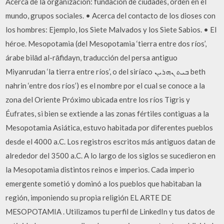
Acerca de la organización: fundación de ciudades, orden en el
mundo, grupos sociales. • Acerca del contacto de los dioses con
los hombres: Ejemplo, los Siete Malvados y los Siete Sabios. • El
héroe. Mesopotamia (del Mesopotamia ‘tierra entre dos ríos’,
árabe bilād al-rāfidayn, traducción del persa antiguo
Miyanrudan ‘la tierra entre ríos’, o del siríaco ܒܝܬ ܢܗܪܝܢ beth
nahrin ‘entre dos ríos’) es el nombre por el cual se conoce a la
zona del Oriente Próximo ubicada entre los ríos Tigris y
Éufrates, si bien se extiende a las zonas fértiles contiguas a la
Mesopotamia Asiática, estuvo habitada por diferentes pueblos
desde el 4000 a.C. Los registros escritos más antiguos datan de
alrededor del 3500 a.C. A lo largo de los siglos se sucedieron en
la Mesopotamia distintos reinos e imperios. Cada imperio
emergente sometió y dominó a los pueblos que habitaban la
región, imponiendo su propia religión EL ARTE DE
MESOPOTAMIA . Utilizamos tu perfil de LinkedIn y tus datos de