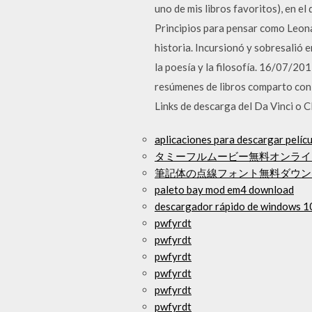
uno de mis libros favoritos), en e
Principios para pensar como Leon
historia. Incursionó y sobresalió e
la poesía y la filosofía. 16/07
resúmenes de libros comparto con 
Links de descarga del Da Vinci o C
aplicaciones para descargar pelícu
タミーフルムービー無料オンライ
筆記体の点線フォント無料ダウン
paleto bay mod em4 download
descargador rápido de windows 1
pwfyrdt
pwfyrdt
pwfyrdt
pwfyrdt
pwfyrdt
pwfyrdt