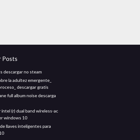
r Posts
ds descargar no steam
obre la adultez emergente_
proceso_ descargar gratis
e full album noise descarga
intel (r) dual band wireless-ac
er windows 10
de llaves inteligentes para
10