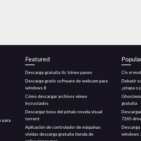
Featured
Popula
Descarga gratuita tlc trineo paseo
Civ vi mo
Descarga gratis software de webcam para
Debatir s
windows 8
¿etapa o 
e
Cómo descargar archivos vimeo
Ghosteman
incrustados
gratuita
Descargar beso del pétalo novela visual
Descargar 
torrent
7265 driv
o para
Aplicación de controlador de máquinas
Descarga 
vívidas descarga gratuita tienda de
windows 
aplicaciones mac