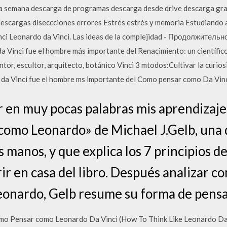
 la semana descarga de programas descarga desde drive descarga gra
argas diseccciones errores Estrés estrés y memoria Estudiando a l
nci Leonardo da Vinci. Las ideas de la complejidad - Продолжител
 Vinci fue el hombre más importante del Renacimiento: un científi
intor, escultor, arquitecto, botánico Vinci 3 mtodos:Cultivar la curi
o da Vinci fue el hombre ms importante del Como pensar como Da Vinci
 en muy pocas palabras mis aprendizajes
como Leonardo» de Michael J.Gelb, una d
 manos, y que explica los 7 principios d
r en casa del libro. Después analizar con
Leonardo, Gelb resume su forma de pensar
mo Pensar como Leonardo Da Vinci (How To Think Like Leonardo Da Vi