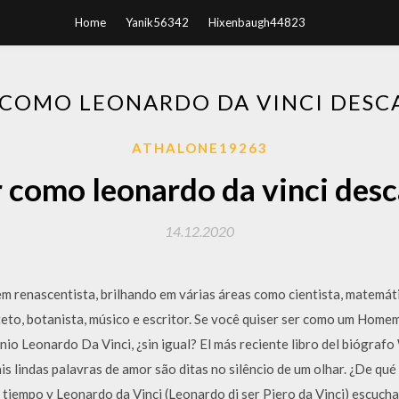
Home
Yanik56342
Hixenbaugh44823
COMO LEONARDO DA VINCI DESC
ATHALONE19263
como leonardo da vinci desc
14.12.2020
 renascentista, brilhando em várias áreas como cientista, matemáti
uiteto, botanista, músico e escritor. Se você quiser ser como um Hom
nio Leonardo Da Vinci, ¿sin igual? El más reciente libro del biógraf
is lindas palavras de amor são ditas no silêncio de um olhar. ¿De qu
 tiempo y Leonardo da Vinci (Leonardo di ser Piero da Vinci) escuchar