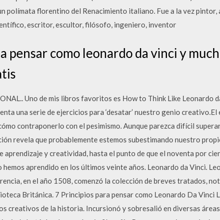
 polímata florentino del Renacimiento italiano. Fue a la vez pintor,
ntífico, escritor, escultor, filósofo, ingeniero, inventor
 pensar como leonardo da vinci y mucha
tis
.. Uno de mis libros favoritos es How to Think Like Leonardo da
enta una serie de ejercicios para ‘desatar’ nuestro genio creativo.El
 cómo contraponerlo con el pesimismo. Aunque parezca difícil supera
gación revela que probablemente estemos subestimando nuestro prop
e aprendizaje y creatividad, hasta el punto de que el noventa por ci
 hemos aprendido en los últimos veinte años. Leonardo da Vinci. Le
orencia, en el año 1508, comenzó la colección de breves tratados, no
lioteca Británica. 7 Principios para pensar como Leonardo Da Vinci
 creativos de la historia. Incursionó y sobresalió en diversas áreas 