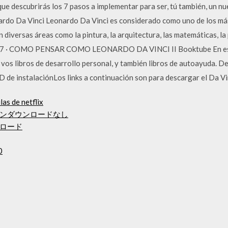
l que descubrirás los 7 pasos a implementar para ser, tú también, un 
ardo Da Vinci Leonardo Da Vinci es considerado como uno de los más
n diversas áreas como la pintura, la arquitectura, las matemáticas, la p
/2017 · COMO PENSAR COMO LEONARDO DA VINCI II Booktube En esta
vos libros de desarrollo personal, y también libros de autoayuda. D
D de instalaciónLos links a continuación son para descargar el Da Vi
las de netflix
ンダウンロードなし
ロード
0