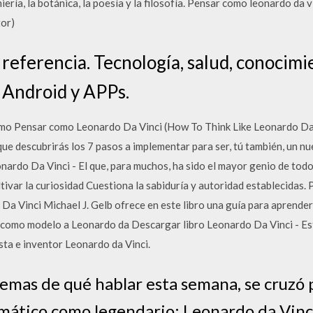
niería, la botánica, la poesía y la filosofía. Pensar como leonardo da 
tor)
e referencia. Tecnología, salud, conocimie
 Android y APPs.
mo Pensar como Leonardo Da Vinci (How To Think Like Leonardo Da Vi
l que descubrirás los 7 pasos a implementar para ser, tú también, un
ardo Da Vinci - El que, para muchos, ha sido el mayor genio de todo
ltivar la curiosidad Cuestiona la sabiduría y autoridad establecidas.
 Vinci Michael J. Gelb ofrece en este libro una guía para aprender 
 como modelo a Leonardo da Descargar libro Leonardo Da Vinci - Est
ista e inventor Leonardo da Vinci.
emas de qué hablar esta semana, se cruzó
mático como legendario: Leonardo da Vinc