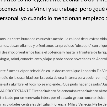
emos de da Vinci y su trabajo, pero ¿qué 
ersonal, yo cuando lo mencionan empiezo a
os los seres humanos es nuestra mente. La calidad de nuestras vidas
izamos, desarrollamos y orientamos tan precioso "obsequio" con el q
desafío: orientarnos hacia el potencial y hasta la frontera de la ri
nología, salud, conocimiento, viajar y todo sobre novedades de Andro
e 5 meses vi por televisión en un documental que Leonardo Da Vinc
medio de la oscuridad con la ayuda de una linterna para poder ver mej
ue ésta alumbre, el foco no se enciende. ¿Qué pudo haber pasado? Jua
ROTESTANTE El renacimiento Se denomina renacimiento al movim
terizado por un renovado inters por el pasado grecorromano clsico, 
n las ciudades centrales de Italia: Florencia, Miln y Venecia. Me he