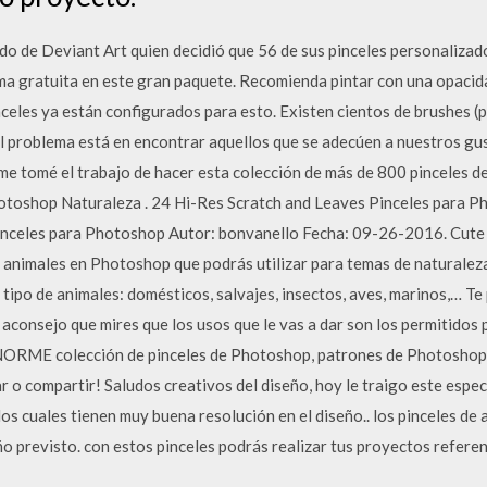
o de Deviant Art quien decidió que 56 de sus pinceles personaliza
ma gratuita en este gran paquete. Recomienda pintar con una opaci
inceles ya están configurados para esto. Existen cientos de brushes
 El problema está en encontrar aquellos que se adecúen a nuestros g
me tomé el trabajo de hacer esta colección de más de 800 pinceles d
otoshop Naturaleza . 24 Hi-Res Scratch and Leaves Pinceles para P
inceles para Photoshop Autor: bonvanello Fecha: 09-26-2016. Cute
animales en Photoshop que podrás utilizar para temas de naturaleza, 
 tipo de animales: domésticos, salvajes, insectos, aves, marinos,… T
 aconsejo que mires que los usos que le vas a dar son los permitidos 
ORME colección de pinceles de Photoshop, patrones de Photoshop, 
r o compartir! Saludos creativos del diseño, hoy le traigo este espec
os cuales tienen muy buena resolución en el diseño.. los pinceles de
ño previsto. con estos pinceles podrás realizar tus proyectos refer