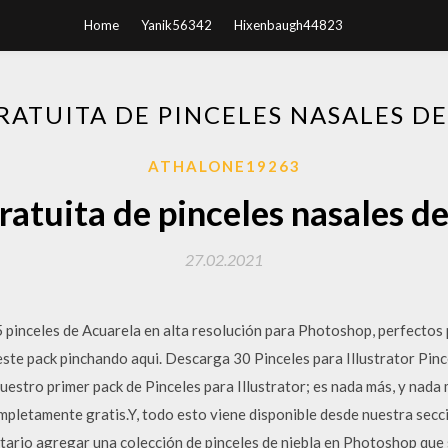
Home
Yanik56342
Hixenbaugh44823
RATUITA DE PINCELES NASALES D
ATHALONE19263
ratuita de pinceles nasales d
27.02.2021
5 pinceles de Acuarela en alta resolución para Photoshop, perfectos
te pack pinchando aqui. Descarga 30 Pinceles para Illustrator Pincel
estro primer pack de Pinceles para Illustrator; es nada más, y nada
mpletamente gratis.Y, todo esto viene disponible desde nuestra secci
rio agregar una colección de pinceles de niebla en Photoshop que 