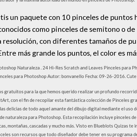
tis un paquete con 10 pinceles de puntos 
onocidos como pinceles de semitono o de
a resolución, con diferentes tamaños de pu
Entre más grande los puntos, el color es más
otoshop Naturaleza . 24 Hi-Res Scratch and Leaves Pinceles para P
inceles para Photoshop Autor: bonvanello Fecha: 09-26-2016. Cute
 gratuitos para la que hemos querido realizar un profundo recorrido
Art, con el fin de recopilar esta fantástica colección de Pinceles g
as delicias de todo aquel amante del dibujo digital mediante el uso d
 de naturaleza para Photoshop. Esta recopilación incluye pinceles de
cecas, montañas, cascadas y mucho más. Visto en Blueblots Quizas te i
nceles son recursos que todo diseñador debe tener en su programa de 