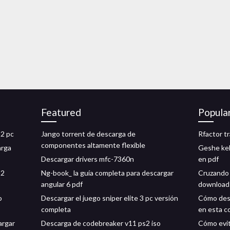
Featured
Popula
 2 pc
Jango torrent de descarga de
Rfactor t
componentes altamente flexible
arga
Geshe kel
Descargar drivers mfc-7360n
en pdf
82
Ng-book_ la guía completa para descargar
Cruzando e
angular 6 pdf
download
o
Descargar el juego sniper elite 3 pc versión
Cómo desc
completa
en esta 
argar
Descarga de codebreaker v11 ps2 iso
Cómo evit