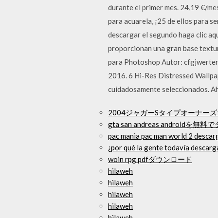
durante el primer mes. 24,19 €/me
para acuarela, ¡25 de ellos para s
descargar el segundo haga clic aqu
proporcionan una gran base textur
para Photoshop Autor: cfgjwerter
2016. 6 Hi-Res Distressed Wallpa
cuidadosamente seleccionados. Aho
2004ジャガーSタイプオーナー
gta san andreas androidを
pac mania pac man world 2 descar
¿por qué la gente todavía descarga
woin rpg pdfダウンロード
hilaweh
hilaweh
hilaweh
hilaweh
hilaweh