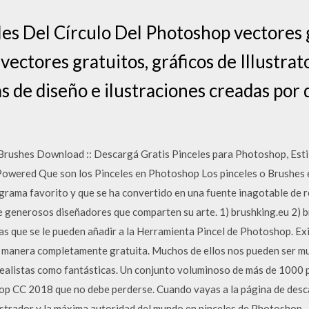
es Del Círculo Del Photoshop vectores 
vectores gratuitos, gráficos de Illustra
las de diseño e ilustraciones creadas por
Brushes Download :: Descargá Gratis Pinceles para Photoshop, Esti
 Powered Que son los Pinceles en Photoshop Los pinceles o Brushes 
grama favorito y que se ha convertido en una fuente inagotable de 
e generosos diseñadores que comparten su arte. 1) brushking.eu 2) 
as que se le pueden añadir a la Herramienta Pincel de Photoshop. Ex
manera completamente gratuita. Muchos de ellos nos pueden ser muy
ealistas como fantásticas. Un conjunto voluminoso de más de 1000 p
op CC 2018 que no debe perderse. Cuando vayas a la página de des
strador y la máxima autoridad del mundo en pinceles de Photoshop.