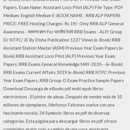
Papers. Exam Name: Assistant Loco Pilot (ALP) File Type: PDF
Medium: English Medium E-BOOK NAME : RRB ALP PAPERS
PRICE: FREE Hosting Charges: Rs 19/- Only RRB ALP General
Awareness - सामान्य ज्ञान For भारतीय रेलवे RRB Exams - ALP/ Group
D/ NTPC/ JE By Disha Publication 1227 Views (e-Book) RRB
Assistant Station Master (ASM) Previous Year Exam Papers (e-
Book) RRB Assistant Loco Pilot (ALP) Previous Year Exam
Papers. RRB Exams General Knowledge MAY-2020-- (e-Book)
RRB Exams Current Affairs 2019 (e-Book) RRB NTPC Previous
Year Exam Papers. RRB Group-D Exam Practice Sample Papers
Download Descarga de eBooks pdf mobi epub libros
electrónicos . El pintor de almas. Después de vender más de 10
millones de ejemplares, Ildefonso Falcones vuelve con una
fascinante novela. 24 Symbols: libros en pdf de diversas
categorías. Esta página para descargar libros en pdf ofrece
contenidos gratis solo a cambio de una cosa, mostrarte