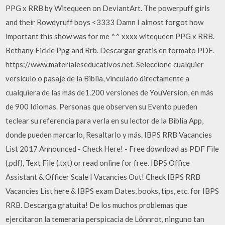
PPG x RRB by Witequeen on DeviantArt. The powerpuff girls
and their Rowdyruff boys <3333 Damn I almost forgot how
important this show was for me ^^ xxxx witequeen PPG x RRB.
Bethany Fickle Ppg and Rrb. Descargar gratis en formato PDF.
https://www.materialeseducativos.net. Seleccione cualquier
versículo o pasaje de la Biblia, vinculado directamente a
cualquiera de las más de1.200 versiones de YouVersion, en más
de 900 Idiomas. Personas que observen su Evento pueden
teclear su referencia para verla en su lector de la Biblia App,
donde pueden marcarlo, Resaltarlo y más. IBPS RRB Vacancies
List 2017 Announced - Check Here! - Free download as PDF File
(.pdf), Text File (.txt) or read online for free. IBPS Office
Assistant & Officer Scale I Vacancies Out! Check IBPS RRB
Vacancies List here & IBPS exam Dates, books, tips, etc. for IBPS
RRB. Descarga gratuita! De los muchos problemas que
ejercitaron la temeraria perspicacia de Lönnrot, ninguno tan