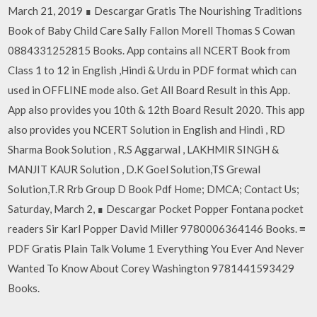
March 21, 2019 ∎ Descargar Gratis The Nourishing Traditions
Book of Baby Child Care Sally Fallon Morell Thomas S Cowan
0884331252815 Books. App contains all NCERT Book from
Class 1 to 12 in English ,Hindi & Urdu in PDF format which can
used in OFFLINE mode also. Get All Board Result in this App.
App also provides you 10th & 12th Board Result 2020. This app
also provides you NCERT Solution in English and Hindi , RD
Sharma Book Solution , R.S Aggarwal , LAKHMIR SINGH &
MANJIT KAUR Solution , D.K Goel Solution,TS Grewal
Solution,T.R Rrb Group D Book Pdf Home; DMCA; Contact Us;
Saturday, March 2, ∎ Descargar Pocket Popper Fontana pocket
readers Sir Karl Popper David Miller 9780006364146 Books. ≡
PDF Gratis Plain Talk Volume 1 Everything You Ever And Never
Wanted To Know About Corey Washington 9781441593429
Books.