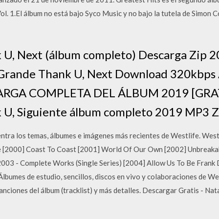
l. 1.El álbum no está bajo Syco Music y no bajo la tutela de Simon C
 U, Next (álbum completo) Descarga Zip
rande Thank U, Next Download 320kbps 
CARGA COMPLETA DEL ÁLBUM 2019 [GRAT
 U, Siguiente álbum completo 2019 MP3 ZI
ntra los temas, álbumes e imágenes más recientes de Westlife. Wes
 [2000] Coast To Coast [2001] World Of Our Own [2002] Unbreakabl
03 - Complete Works (Single Series) [2004] Allow Us To Be Frank 
bumes de estudio, sencillos, discos en vivo y colaboraciones de West
canciones del álbum (tracklist) y más detalles. Descargar Gratis - N