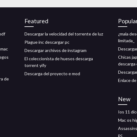
Featured
Popula
pdf
Descargar la velocidad del torrente de luz
¿mala des
limitada_
Plague inc descargar pc
 mac
Descargar
Descargar archivos de instagram
uegos
Chicas ja
El coleccionista de huesos descarga
descarga 
torrent yify
Descargar
Descarga del proyecto e mod
ra de
Enlace de
New
Ios 11 di
Mac os hi
Assassins
pc