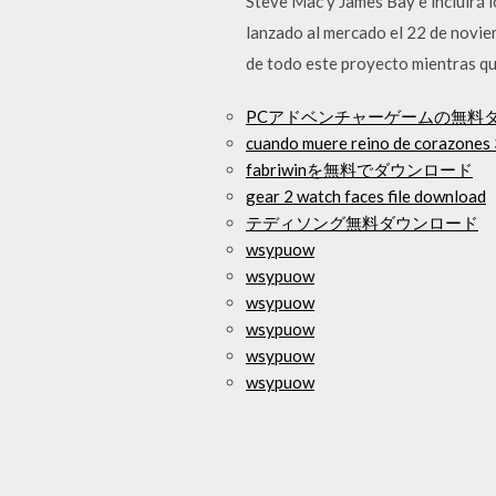
Steve Mac y James Bay e incluirá l
lanzado al mercado el 22 de novi
de todo este proyecto mientras qu
PCアドベンチャーゲームの無料
cuando muere reino de corazones 
fabriwinを無料でダウンロード
gear 2 watch faces file download
テディソング無料ダウンロード
wsypuow
wsypuow
wsypuow
wsypuow
wsypuow
wsypuow