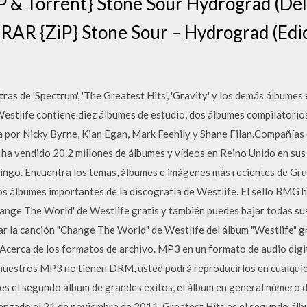
P & Torrent} Stone Sour Hydrograd (Del
 RAR {ZiP} Stone Sour – Hydrograd (Edi
tras de 'Spectrum', 'The Greatest Hits', 'Gravity' y los demás álbumes
Westlife contiene diez álbumes de estudio, dos álbumes compilatorios
 por Nicky Byrne, Kian Egan, Mark Feehily y Shane Filan.Compañías of
ha vendido 20.2 millones de álbumes y vídeos en Reino Unido en sus 
ingo. Encuentra los temas, álbumes e imágenes más recientes de G
os álbumes importantes de la discografía de Westlife. El sello BMG h
ange The World' de Westlife gratis y también puedes bajar todas su
ar la canción "Change The World" de Westlife del álbum "Westlife" g
erca de los formatos de archivo. MP3 en un formato de audio digit
 nuestros MP3 no tienen DRM, usted podrá reproducirlos en cualquie
 es el segundo álbum de grandes éxitos, el álbum en general número 
lanzado el 21 de noviembre de 2011. Greatest Hits es el segundo álb