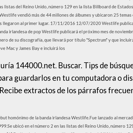
as listas del Reino Unido, número 129 en la lista Billboard de Estado
 Westlife vendió más de 44 millones de álbumes y ubicaron 25 temas
los llegaron al primer lugar. 17/11/2016 12/07/2020 Westlife publi
da irlandesa de pop Westlife publicará el próximo mes de noviembre
ero de su discografía, que llevará por título "Spectrum" y que inclui
ve Mac y James Bay e incluirá los
duría 144000.net. Buscar. Tips de búsqu
 para guardarlos en tu computadora o dis
 Recibe extractos de los párrafos frecue
ebut homónimo de la banda irlandesa Westlife.Fue lanzado al mercad
.Se ubicó en el número 2 en las listas del Reino Unido, número 129 