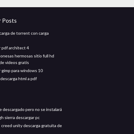
r Posts
carga de torrent con carga
 pdf architect 4
ponesas hermosas sitio full hd
de videos gratis
 gimp para windows 10
 descarga html a pdf
ce descargado pero no se instalará
gh sierra descargar pc
 creed unity descarga gratuita de