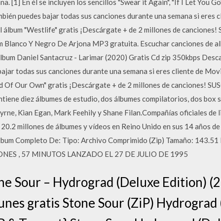
. [1] En él se incluyen los sencillos "Swear it Again", "If I Let You G
mbién puedes bajar todas sus canciones durante una semana si eres c
l álbum "Westlife" gratis ¡Descárgate + de 2 millones de cancione
m Blanco Y Negro De Arjona MP3 gratuita. Escuchar canciones de al
bum Daniel Santacruz - Larimar (2020) Gratis Cd zip 350kbps Descar
bajar todas sus canciones durante una semana si eres cliente de Mov
rld Of Our Own" gratis ¡Descárgate + de 2 millones de canciones! 
ontiene diez álbumes de estudio, dos álbumes compilatorios, dos box s
rne, Kian Egan, Mark Feehily y Shane Filan.Compañías oficiales de l
20.2 millones de álbumes y vídeos en Reino Unido en sus 14 años de c
lbum Completo De: Tipo: Archivo Comprimido (Zip) Tamaño: 143.51
IONES , 57 MINUTOS LANZADO EL 27 DE JULIO DE 1995
e Sour – Hydrograd (Deluxe Edition) (2
unes gratis Stone Sour (ZiP) Hydrograd 