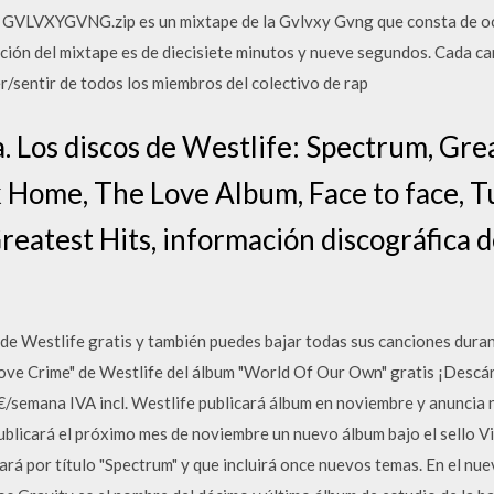
. GVLVXYGVNG.zip es un mixtape de la Gvlvxy Gvng que consta de o
ión del mixtape es de diecisiete minutos y nueve segundos. Cada ca
r/sentir de todos los miembros del colectivo de rap
. Los discos de Westlife: Spectrum, Grea
 Home, The Love Album, Face to face, 
eatest Hits, información discográfica d
de Westlife gratis y también puedes bajar todas sus canciones duran
ove Crime" de Westlife del álbum "World Of Our Own" gratis ¡Descár
semana IVA incl. Westlife publicará álbum en noviembre y anuncia
ublicará el próximo mes de noviembre un nuevo álbum bajo el sello V
vará por título "Spectrum" y que incluirá once nuevos temas. En el n