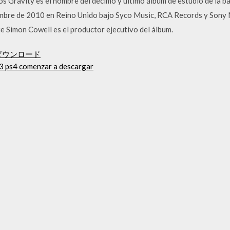
os Gravity es el nombre del décimo y último álbum de estudio de la 
embre de 2010 en Reino Unido bajo Syco Music, RCA Records y Sony 
e Simon Cowell es el productor ejecutivo del álbum.
ダウンロード
3 ps4 comenzar a descargar