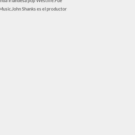
banda irlandesa pop Westlife.Fue
Music.John Shanks es el productor