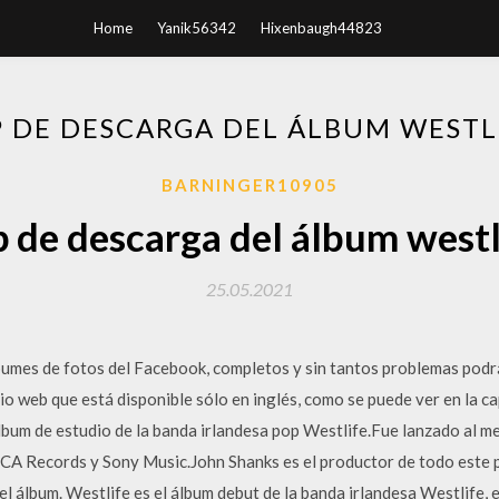
Home
Yanik56342
Hixenbaugh44823
P DE DESCARGA DEL ÁLBUM WESTL
BARNINGER10905
p de descarga del álbum westl
25.05.2021
umes de fotos del Facebook, completos y sin tantos problemas podrá
io web que está disponible sólo en inglés, como se puede ver en la ca
álbum de estudio de la banda irlandesa pop Westlife.Fue lanzado al 
RCA Records y Sony Music.John Shanks es el productor de todo este
el álbum. Westlife es el álbum debut de la banda irlandesa Westlife,