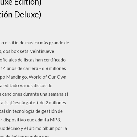
uxe Edition)
ción Deluxe)
 en el sitio de música más grande de
, dos box sets, veintinueve
iciales de listas han certificado
14 años de carrera - 6'8 millones
rupo Mandingo. World of Our Own
a editado varios discos de
s canciones durante una semana si
ratis ¡Descárgate + de 2 millones
al sin tecnología de gestión de
r dispositivo que admita MP3,
duodécimo y el último álbum por la
um de éxitos seguido por