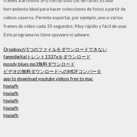
frames a archivos JPG con un solo clic de ratón. Es una
herramienta ideal para hacer colecciones de fotos a partir de
vídeos caseros. Permite exportar, por ejemplo, uno o varios
frames de vídeo cada 10 segundos. Muy rápido y fácil de usar.
Este programa no tiene spyware ni adware.
Dropboxが1つのファイルをダウンロードできない
famedigitalトレント1337xをダウンロード
moody blues mp3無料ダウンロード
ビデオの無料ダウンロードへのMDFコンバータ
app to download youtube videos free to mac
hjwiafh
hjwiafh
hjwiafh
hjwiafh
hjwiafh