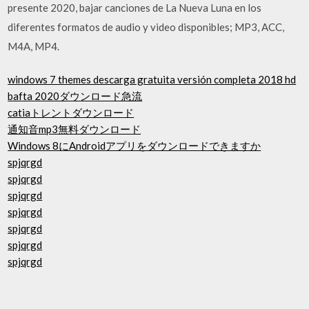
presente 2020, bajar canciones de La Nueva Luna en los
diferentes formatos de audio y video disponibles; MP3, ACC,
M4A, MP4.
windows 7 themes descarga gratuita versión completa 2018 hd
bafta 2020ダウンロード急流
catiaトレントダウンロード
通知音mp3無料ダウンロード
Windows 8にAndroidアプリをダウンロードできますか
spjqrgd
spjqrgd
spjqrgd
spjqrgd
spjqrgd
spjqrgd
spjqrgd