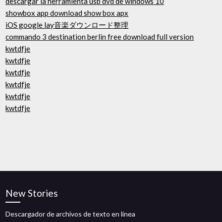
descargar la herramienta usb dvd de windows 10
showbox app download show box apx
iOS google lay音楽ダウンロード整理
commando 3 destination berlin free download full version
kwtdfje
kwtdfje
kwtdfje
kwtdfje
kwtdfje
kwtdfje
New Stories
Descargador de archivos de texto en línea