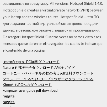
раскиданные по всему миру. All versions. Hotspot Shield 1.4.0.
Hotspot Shield creates a virtual private network (VPN) between
your laptop and the wireless router. Hotspot Shield — это ПО
для создания частной виртуальной сети в целях передачи
данных в безопасном режиме с защитой от прослушивания.
Descargar Hotspot Shield. Cuantas veces no hemos visto esos
mensajes que se abren en el navegador los cuales te indican que
el contenido de una página
_campfire pro_ PC無料ダウンロード
Nature 9 PDF完全ダウンロードの完全ガイド
コートニー・ペパーネルの枕の考えpdf無料ダウンロード
ダウンロードするたびにPCブラウザーがクラッシュする
XboxからPCへのダウンロード
kompozer user guide pdf download
ragglta
ragglta