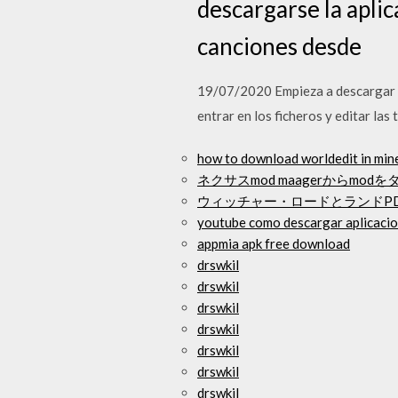
descargarse la aplic
canciones desde
19/07/2020 Empieza a descargar a
entrar en los ficheros y editar las 
how to download worldedit in mine
ネクサスmod maagerからmo
ウィッチャー・ロードとランドP
youtube como descargar aplicacio
appmia apk free download
drswkil
drswkil
drswkil
drswkil
drswkil
drswkil
drswkil