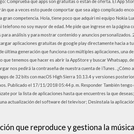
o: Comprueba qué apps son gratuitas o están de oferta. El App Stor
brán que a veces esto puede comportar que sea algo complicado enco
a gran competencia. Hola, tiene poco que adquiri mi equipo Nokia L
mi telefono no soy mayor de edad. Me pide que ingrese en la página 
kies para análisis y para mostrar contenido y anuncios personalizados.
rgar aplicaciones gratuitas de google play directamente hacia a tu p
 de última generación que funciona con múltiples aplicaciones, una de
o que tenemos que hacer es abrir la AppStore y buscar Whatsapp, des
argar nos pedirá la contraseña de nuestra cuenta de iTunes . ¿Cómo a
apps de 32 bits con macOS High Sierra 10.13.4 y versiones posteri
nos. Publicado el 17/11/2018 05:44 p. m. Responder También tengo 
ázate por la lista de aplicaciones hasta que encuentres la que deseas;
una actualización del software del televisor; Desinstala la aplicación
ción que reproduce y gestiona la música