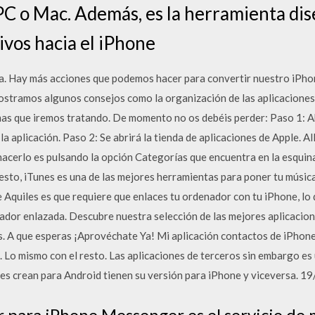
C o Mac. Además, es la herramienta di
ivos hacia el iPhone
a. Hay más acciones que podemos hacer para convertir nuestro iPho
stramos algunos consejos como la organización de las aplicaciones, 
mas que iremos tratando. De momento no os debéis perder: Paso 1: A
la aplicación. Paso 2: Se abrirá la tienda de aplicaciones de Apple. All
acerlo es pulsando la opción Categorías que encuentra en la esquina 
to, iTunes es una de las mejores herramientas para poner tu música
 Aquiles es que requiere que enlaces tu ordenador con tu iPhone, lo 
ador enlazada. Descubre nuestra selección de las mejores aplicacione
. A que esperas ¡Aprovéchate Ya! Mi aplicación contactos de iPhone
 Lo mismo con el resto. Las aplicaciones de terceros sin embargo es
res crean para Android tienen su versión para iPhone y viceversa. 
para iPhone Messenger es el servicio de 