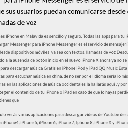
e sus usuarios puedan comunicarse desde d
amadas de voz
 iPhone en Malavida es sencillo y seguro. Todas las apps para tu iP
cargar Messenger para iPhone Messenger es el servicio de mensajer
esde dispositivos móviles, ya sea con textos, llamadas de voz Des
ido a la ausencia de botón inicio en el nuevo iPhone X ahora ya no s
 para descargar música Gratis en iPhone iPod y iPad QQ Music Esta 
as para escuchar música en china, de no ser por el idioma sería lo mi
s en las aplicaciones de música occidentales la hallarás aquí , y por 
teger el contenido de tu iPhone o iPad en caso de que lo hayas perd
tienes que
culo verás varias aplicaciones para descargar videos de Youtube des
ra iPhone4, iPhone 5, iPhone 6, iPhone 7, Iphone 8, iPhone X y iPho