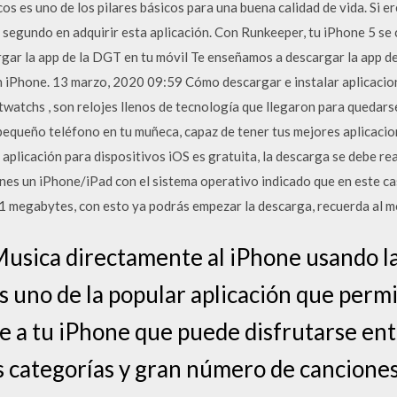
cos es uno de los pilares básicos para una buena calidad de vida. Si e
n segundo en adquirir esta aplicación. Con Runkeeper, tu iPhone 5 se
ar la app de la DGT en tu móvil Te enseñamos a descargar la app d
un iPhone. 13 marzo, 2020 09:59 Cómo descargar e instalar aplicaci
watchs , son relojes llenos de tecnología que llegaron para quedarse,
pequeño teléfono en tu muñeca, capaz de tener tus mejores aplicacion
aplicación para dispositivos iOS es gratuita, la descarga se debe re
enes un iPhone/iPad con el sistema operativo indicado que en este ca
.1 megabytes, con esto ya podrás empezar la descarga, recuerda al 
usica directamente al iPhone usando la 
es uno de la popular aplicación que perm
 a tu iPhone que puede disfrutarse ent
s categorías y gran número de cancion