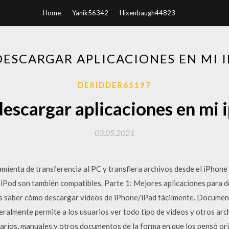
Home
Yanik56342
Hixenbaugh44823
ESCARGAR APLICACIONES EN MI 
DERIDDER65197
escargar aplicaciones en mi 
03.05.2021
mienta de transferencia al PC y transfiera archivos desde el iPhone
vo iPod son también compatibles. Parte 1: Mejores aplicaciones para 
s saber cómo descargar videos de iPhone/iPad fácilmente. Document
ralmente permite a los usuarios ver todo tipo de videos y otros arc
arios, manuales y otros documentos de la forma en que los pensó orig