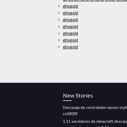
ghsgqid
ghsgqid
ghsgqid
ghsgqid
ghsgqid
ghsgqid
ghsgqid
New Stories
Descarga de controlador epson styl
cx5800f
1.11 servidores de minecraft descar