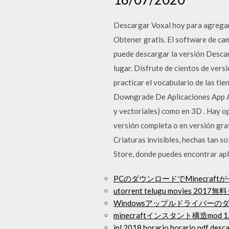
Descargar Voxal hoy para agregar 
Obtener gratis. El software de cam
puede descargar la versión Descar
lugar. Disfrute de cientos de vers
practicar el vocabulario de las t
Downgrade De Aplicaciones App Adm
y vectoriales) como en 3D . Hay o
versión completa o en versión grat
Criaturas invisibles, hechas tan so
Store, donde puedes encontrar apl
PCのダウンロードでMinecraft
utorrent telugu movies 20
Windowsアップルドライバーの
minecraftインスタント構造mod 
ipl 2018 horario horario pdf desc