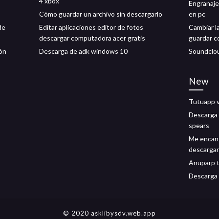
4 xbox
Engranaje
Cómo guardar un archivo sin descargarlo
en pc
de
Editar aplicaciones editor de fotos
Cambiar l
descargar computadora acer gratis
guardar 
ión
Descarga de adk windows 10
Soundclou
New
Tutuapp v
Descarga 
spears
Me encanta
descargar
Anuparp t
Descarga 
© 2020 asklibysdv.web.app