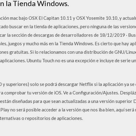
en la Tienda Windows.
cación mac bajo OSX El Capitan 10.11 y OSX Yosemite 10.10, y actu
ado buscar en la tienda de aplicaciones, pero ninguna de las version
icar la sección de descargas de desarrolladores de 18/12/2019 · Bus
iales, juegos y mucho más en la Tienda Windows. Es cierto que hay ap
es gratuitas. Si lo relacionamos con una distribución de GNU/Linux,
aplicaciones. Ubuntu Touch no es una excepción e incluye de serie un
0 y superiores) solo se podrá descargar Netflix si la aplicación ya se
ra comprobar tu versión de iOS. Ve a Configuración/Ajustes. Despláz
 están diseñadas para que sean actualizadas a una versión superior 
Play no será posible acceder a la versión que nos iba bien, aquí será
lternativas o repositorios de aplicaciones.