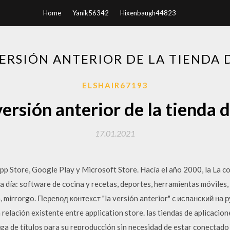
Home
Yanik56342
Hixenbaugh44823
ERSIÓN ANTERIOR DE LA TIENDA 
ELSHAIR67193
ersión anterior de la tienda 
17.01.2021
App Store, Google Play y Microsoft Store. Hacía el año 2000, la La 
 a día: software de cocina y recetas, deportes, herramientas móviles
th, mirrorgo. Перевод контекст "la versión anterior" c испанский на
relación existente entre application store. las tiendas de aplicaci
ga de títulos para su reproducción sin necesidad de estar conectado 