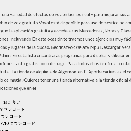
una variedad de efectos de voz en tiempo real y para mejorar sus ar
bio de voz gratuito Voxal está disponible para uso doméstico no come
gue la aplicación gratuita y acceda a sus Marcadores, Notas y Plane
iones, incluyendo En esta ocasión te traemos unos ejercicios muy fác
iendas y lugares de la ciudad. Бесплатно скачать Mp3 Descargar Ver
in. En esta lista encontrarás programas para diseñar y dibujar en
pciones tanto gratis como de pago. Para todos ellos te ofrezco enla
uita . La tienda de alquimia de Algernon, en El Apothecarium, es el c
lo de magia ¿Quieres tener una tienda alternativa a la tienda oficial 
icaciones que en el
が一緒に良い
17無料ダウンロード
ダウンロード
1.7.10ダウンロード
argar