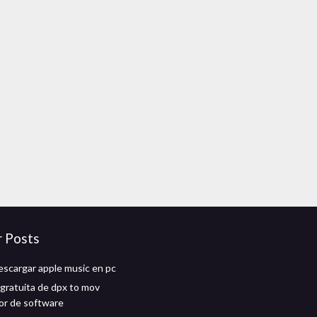
r Posts
scargar apple music en pc
gratuita de dpx to mov
or de software