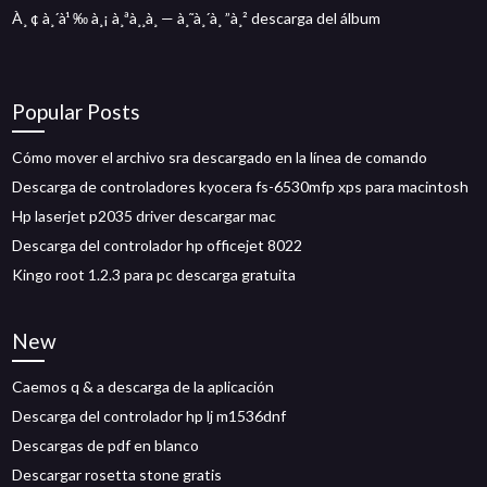
À¸ ¢ à¸´à¹ ‰ à¸¡ à¸ªà¸¸à¸ — à¸˜à¸´à¸ ”à¸² descarga del álbum
Popular Posts
Cómo mover el archivo sra descargado en la línea de comando
Descarga de controladores kyocera fs-6530mfp xps para macintosh
Hp laserjet p2035 driver descargar mac
Descarga del controlador hp officejet 8022
Kingo root 1.2.3 para pc descarga gratuita
New
Caemos q & a descarga de la aplicación
Descarga del controlador hp lj m1536dnf
Descargas de pdf en blanco
Descargar rosetta stone gratis