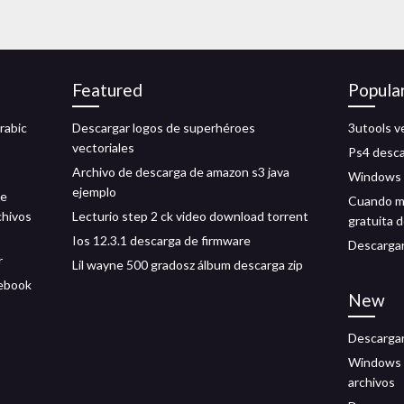
Featured
Popula
rabic
Descargar logos de superhéroes
3utools v
vectoriales
Ps4 desca
Archivo de descarga de amazon s3 java
Windows 1
ejemplo
de
Cuando me
chivos
Lecturio step 2 ck video download torrent
gratuita d
Ios 12.3.1 descarga de firmware
Descargar
r
Lil wayne 500 gradosz álbum descarga zip
cebook
New
Descargar
Windows l
archivos