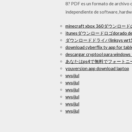
8? PDF es un formato de archivo 
independiente de software, hardwa
minecraft xbox 360ダウン
itunesダウンロードロゴdorado dest
ダウンロードドライバlinksys wrt5
download cyberflix tv app for tabl
descargar cryptool para windows
あなたはps4で無料でフォート
youversion app download laptop
wyujjul
wyujjul
wyujjul
wyujjul
wyujjul
wyujjul