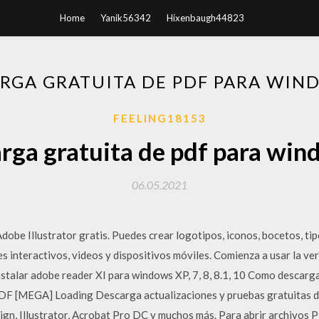
Home
Yanik56342
Hixenbaugh44823
RGA GRATUITA DE PDF PARA WIN
FEELING18153
rga gratuita de pdf para win
06.05.2021
obe Illustrator gratis. Puedes crear logotipos, iconos, bocetos, tip
es interactivos, videos y dispositivos móviles. Comienza a usar la ve
stalar adobe reader XI para windows XP, 7, 8, 8.1, 10 Como descarg
DF [MEGA] Loading Descarga actualizaciones y pruebas gratuitas de
ign, Illustrator, Acrobat Pro DC y muchos más. Para abrir archivos