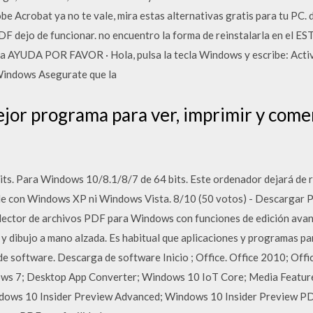
be Acrobat ya no te vale, mira estas alternativas gratis para tu PC.
dejo de funcionar. no encuentro la forma de reinstalarla en e
 AYUDA POR FAVOR · Hola, pulsa la tecla Windows y escribe: Activa
 Windows Asegurate que la
jor programa para ver, imprimir y come
s. Para Windows 10/8.1/8/7 de 64 bits. Este ordenador dejará de r
le con Windows XP ni Windows Vista. 8/10 (50 votos) - Descargar 
 lector de archivos PDF para Windows con funciones de edición avan
y dibujo a mano alzada. Es habitual que aplicaciones y programas pa
e software. Descarga de software Inicio ; Office. Office 2010; Off
s 7; Desktop App Converter; Windows 10 IoT Core; Media Feature
dows 10 Insider Preview Advanced; Windows 10 Insider Preview PD