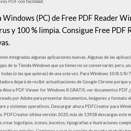
ivos PDF con facilidad.
ra Windows (PC) de Free PDF Reader W
virus y 100 % limpia. Consigue Free PD
vas.
en integradas algunas aplicaciones nuevas. Algunas de las aplicaci
apps de la Tienda Windows que ya tienes no se conservarán; pero, un
as todas (o las que quieras) de una sola vez. Para Windows 10/8.1/8/
tadora dejará de recibir actualizaciones de Google Chrome porque y
a Ahora PDF Viewer for Windows 8 GRATIS. ver documentos PDF 
creado por Adobe para presentar documentos, imágenes y formato d
ware y sistemas operativos. Descargar ahora PDFCreator para Wind
rus. PDFCreator última versión 2020, más de 13928 descargas este 
s crear logotipos, iconos, bocetos, tipografías e ilustraciones compl
ispositivos móviles. Comienza a usar la versión de prueba gratuita h