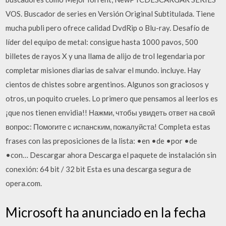
VOS. Buscador de series en Versión Original Subtitulada. Tiene
mucha publi pero ofrece calidad DvdRip o Blu-ray. Desafío de
líder del equipo de metal: consigue hasta 1000 pavos, 500
billetes de rayos X y una llama de alijo de trol legendaria por
completar misiones diarias de salvar el mundo. incluye. Hay
cientos de chistes sobre argentinos. Algunos son graciosos y
otros, un poquito crueles. Lo primero que pensamos al leerlos es
¡que nos tienen envidia!! Нажми, чтобы увидеть ответ на свой
вопрос: Помогите с испанским, пожалуйста! Completa estas
frases con las preposiciones de la lista: •en •de •por •de
•con… Descargar ahora Descarga el paquete de instalación sin
conexión: 64 bit / 32 bit Esta es una descarga segura de
opera.com.
Microsoft ha anunciado en la fecha