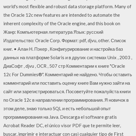
world's most flexible and robust data storage platform. Many of
the Oracle 12c new features are intended to automate the
inherent complexity of the Oracle engine, and this book on
Жанр: Компьютерная литература Язык: русский
Издательство: Oracle Corp. Формат: pdf, djvu, other. Список
книг. • Алан Н. Пэкер , Конфигурирование и настройка баз
данных на платформе Solaris и в других системах Unix , 2003 ,
ДиаСофт , djvu , OCR , 507 стр Комментарии к книге "Oracle
12c For Dummies®". Комментарий не найдено. Чтобы оставить
комментарий или поставить оценку книге Вам нужно зайти на
сайт или зарегистрироваться. Посоветуйте пожалуйста книги
по Oracle 12c в направлении программирования. Я новичок в
этом деле, знаю только SQL и есть небольшой опыт
программирования на Java. Descarga el software gratis
Acrobat Reader DC, el único visor PDF que te permite leer,
buscar, imprimir e interactuar con casi cualquier tipo de First