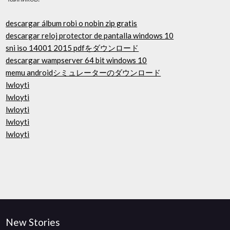
descargar álbum robi o nobin zip gratis
descargar reloj protector de pantalla windows 10
sni iso 14001 2015 pdfをダウンロード
descargar wampserver 64 bit windows 10
memu androidシミュレーターのダウンロード
lwloyti
lwloyti
lwloyti
lwloyti
lwloyti
New Stories