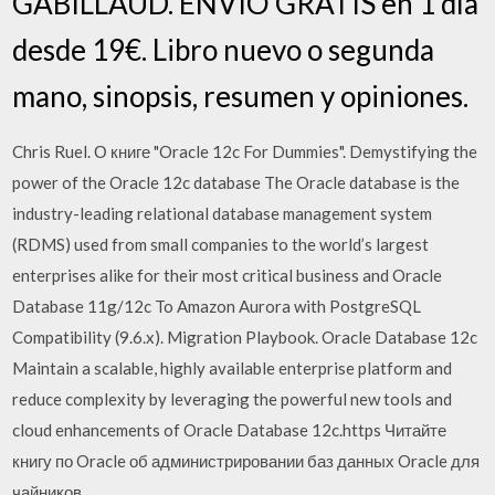
GABILLAUD. ENVÍO GRATIS en 1 día
desde 19€. Libro nuevo o segunda
mano, sinopsis, resumen y opiniones.
Chris Ruel. О книге "Oracle 12c For Dummies". Demystifying the
power of the Oracle 12c database The Oracle database is the
industry-leading relational database management system
(RDMS) used from small companies to the world’s largest
enterprises alike for their most critical business and Oracle
Database 11g/12c To Amazon Aurora with PostgreSQL
Compatibility (9.6.x). Migration Playbook. Oracle Database 12c
Maintain a scalable, highly available enterprise platform and
reduce complexity by leveraging the powerful new tools and
cloud enhancements of Oracle Database 12c.https Читайте
книгу по Oracle об администрировании баз данных Oracle для
чайников.