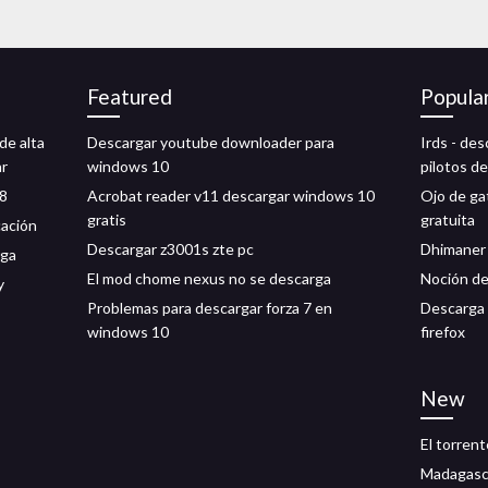
Featured
Popula
de alta
Descargar youtube downloader para
Irds - des
ar
windows 10
pilotos de
18
Acrobat reader v11 descargar windows 10
Ojo de ga
gratis
gratuita
cación
Descargar z3001s zte pc
Dhimaner 
rga
El mod chome nexus no se descarga
Noción de
y
Problemas para descargar forza 7 en
Descarga 
windows 10
firefox
New
El torren
Madagasca