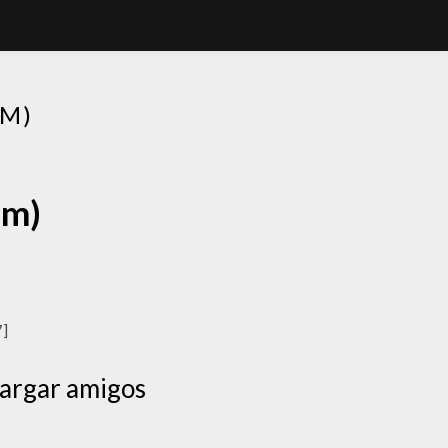
M)
um)
7]
argar amigos