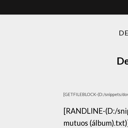
D
De
[GETFILEBLOCK-(D:/snippets/down
[RANDLINE-(D:/snip
mutuos (álbum).txt)