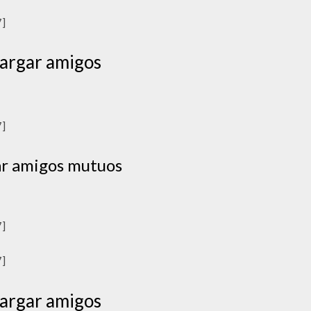
7]
argar amigos
7]
ar amigos mutuos
7]
7]
argar amigos