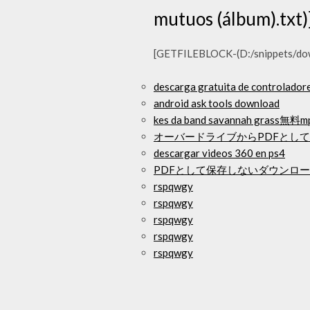
mutuos (álbum).txt)
[GETFILEBLOCK-(D:/snippets/down
descarga gratuita de controlador
android ask tools download
kes da band savannah gras
オーバードライブからPDFとし
descargar videos 360 en ps4
PDFとして保存しないダウンロ
rspqwgy
rspqwgy
rspqwgy
rspqwgy
rspqwgy