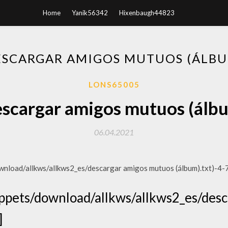
Home
Yanik56342
Hixenbaugh44823
ESCARGAR AMIGOS MUTUOS (ÁLBU
LONS65005
scargar amigos mutuos (álb
06.04.2021
load/allkws/allkws2_es/descargar amigos mutuos (álbum).txt)-4-
pets/download/allkws/allkws2_es/desc
]