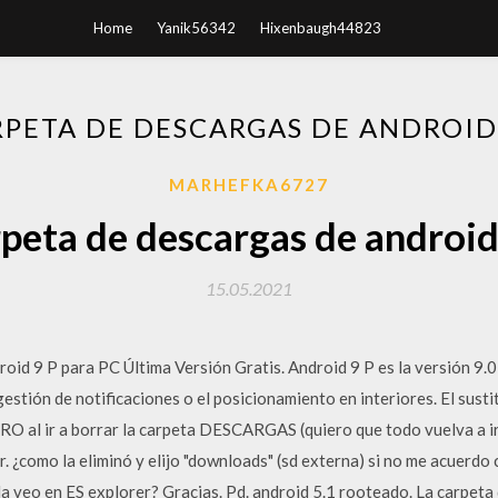
Home
Yanik56342
Hixenbaugh44823
PETA DE DESCARGAS DE ANDROID
MARHEFKA6727
peta de descargas de android
15.05.2021
id 9 P para PC Última Versión Gratis. Android 9 P es la versión 9.0
stión de notificaciones o el posicionamiento en interiores. El sust
RO al ir a borrar la carpeta DESCARGAS (quiero que todo vuelva a ir 
r. ¿como la eliminó y elijo "downloads" (sd externa) si no me acuerd
la veo en ES explorer? Gracias. Pd. android 5.1 rooteado. La carpeta