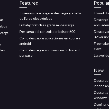
Featured
Popula
Inviernos descongelar descarga gratuita
El mod ch
de libros electrónicos
gar
Descarga 
Lil baby first class gratis mi descarga
encuadern
hivos
Descarga del controlador bolse n600
Descargar
scarga
32 versió
Cómo descargar aplicaciones en kodi en
android
Freemake 
e
clave
ndes
Cómo descargar archivos con bittorrent
por pase
Laravel de
New
Descargue 
iphone an
Descarga 
windows 1
Dominar e