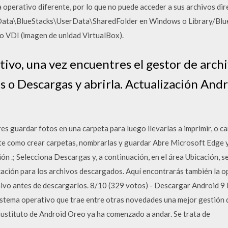
a operativo diferente, por lo que no puede acceder a sus archivos d
Data\BlueStacks\UserData\SharedFolder en Windows o Library/Blue
o VDI (imagen de unidad VirtualBox).
tivo, una vez encuentres el gestor de archi
 o Descargas y abrirla. Actualización And
es guardar fotos en una carpeta para luego llevarlas a imprimir, o 
te como crear carpetas, nombrarlas y guardar Abre Microsoft Edge y,
n .; Selecciona Descargas y, a continuación, en el área Ubicación, s
cación para los archivos descargados. Aquí encontrarás también la 
vo antes de descargarlos. 8/10 (329 votos) - Descargar Android 9 P
sistema operativo que trae entre otras novedades una mejor gestión d
 sustituto de Android Oreo ya ha comenzado a andar. Se trata de