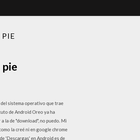
 PIE
 pie
 del sistema operativo que trae
ituto de Android Oreo ya ha
a la de "download", no puedo. Mi
o como la creé ni en google chrome
 de 'Descargas' en Android es de