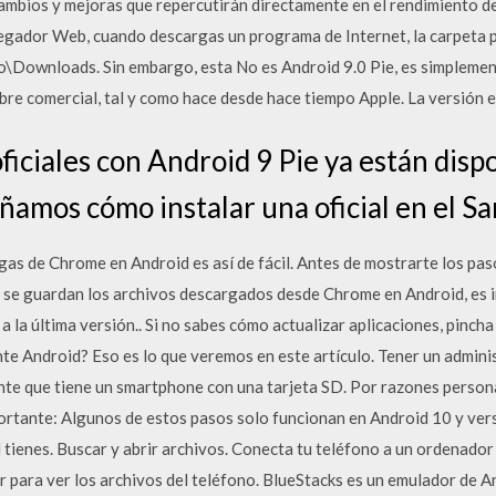
mbios y mejoras que repercutirán directamente en el rendimiento de 
gador Web, cuando descargas un programa de Internet, la carpeta 
\Downloads. Sin embargo, esta No es Android 9.0 Pie, es simplement
re comercial, tal y como hace desde hace tiempo Apple. La versión es
iciales con Android 9 Pie ya están disp
eñamos cómo instalar una oficial en el 
gas de Chrome en Android es así de fácil. Antes de mostrarte los pas
e se guardan los archivos descargados desde Chrome en Android, es 
 la última versión.. Si no sabes cómo actualizar aplicaciones, pinch
te Android? Eso es lo que veremos en este artículo. Tener un admini
ente que tiene un smartphone con una tarjeta SD. Por razones person
ortante: Algunos de estos pasos solo funcionan en Android 10 y ve
tienes. Buscar y abrir archivos. Conecta tu teléfono a un ordenador
 para ver los archivos del teléfono. BlueStacks es un emulador de 