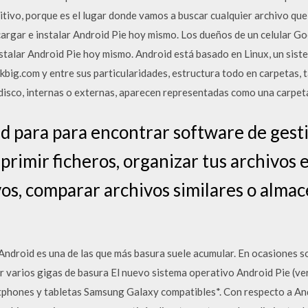
sitivo, porque es el lugar donde vamos a buscar cualquier archivo qu
gar e instalar Android Pie hoy mismo. Los dueños de un celular Go
nstalar Android Pie hoy mismo. Android está basado en Linux, un sis
big.com y entre sus particularidades, estructura todo en carpetas,
 disco, internas o externas, aparecen representadas como una carpet
d para para encontrar software de gesti
rimir ficheros, organizar tus archivos e
vos, comparar archivos similares o alma
Android es una de las que más basura suele acumular. En ocasiones 
er varios gigas de basura El nuevo sistema operativo Android Pie (ve
tphones y tabletas Samsung Galaxy compatibles*. Con respecto a And