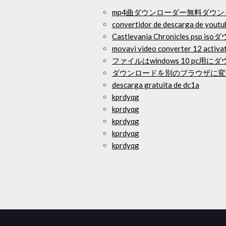
mp4曲ダウンローダー無料ダウン
convertidor de descarga de youtub
Castlevania Chronicles psp 
movavi video converter 12 activa
ファイルはwindows 10 pc用
ダウンロードを別のブラウザに変
descarga gratuita de dc1a
kprdyqg
kprdyqg
kprdyqg
kprdyqg
kprdyqg