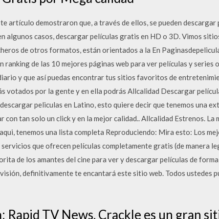
te artículo demostraron que, a través de ellos, se pueden descargar 
 en algunos casos, descargar películas gratis en HD o 3D. Vimos si
cheros de otros formatos, están orientados a la En Paginasdepelicul
n ranking de las 10 mejores páginas web para ver películas y series 
iario y que así puedas encontrar tus sitios favoritos de entretenimie
 votados por la gente y en ella podrás Allcalidad Descargar película
descargar peliculas en Latino, esto quiere decir que tenemos una ex
r con tan solo un click y en la mejor calidad.. Allcalidad Estrenos. La
 aqui, tenemos una lista completa Reproduciendo: Mira esto: Los mej
s servicios que ofrecen películas completamente gratis (de manera leg
orita de los amantes del cine para ver y descargar películas de forma
levisión, definitivamente te encantará este sitio web. Todos ustedes p
a: Rapid TV News. Crackle es un gran si