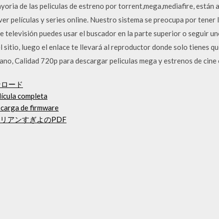
mayoria de las peliculas de estreno por torrent,mega,mediafire, están 
 ver películas y series online. Nuestro sistema se preocupa por tener lo
de televisión puedes usar el buscador en la parte superior o seguir u
l sitio, luego el enlace te llevará al reproductor donde solo tienes q
lano, Calidad 720p para descargar peliculas mega y estrenos de cine
ンロード
lícula completa
carga de firmware
ネリアンすぎよのPDF