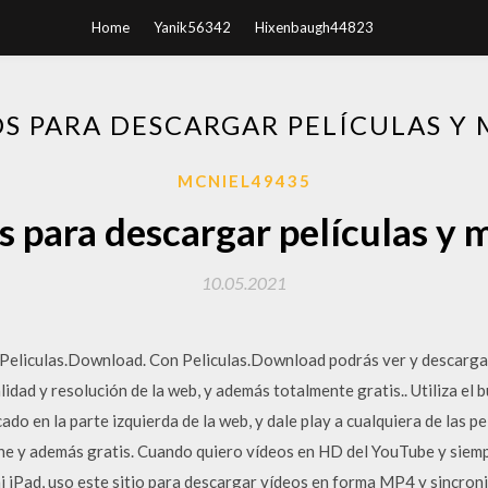
Home
Yanik56342
Hixenbaugh44823
OS PARA DESCARGAR PELÍCULAS Y
MCNIEL49435
os para descargar películas y
10.05.2021
• Peliculas.Download. Con Peliculas.Download podrás ver y descargar
calidad y resolución de la web, y además totalmente gratis.. Utiliza el
do en la parte izquierda de la web, y dale play a cualquiera de las pe
ne y además gratis. Cuando quiero vídeos en HD del YouTube y siem
 iPad, uso este sitio para descargar vídeos en forma MP4 y sincroniz