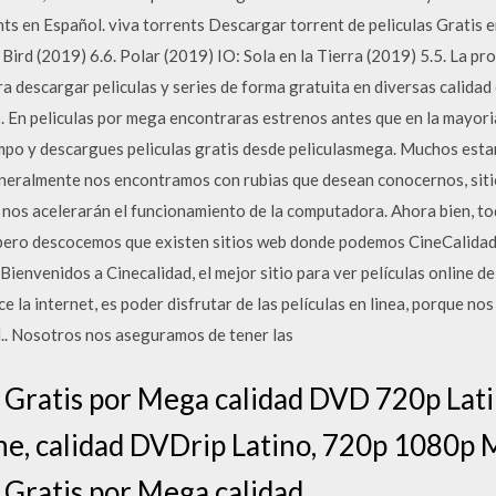
ts en Español. viva torrents Descargar torrent de peliculas Gratis 
ird (2019) 6.6. Polar (2019) IO: Sola en la Tierra (2019) 5.5. La p
a descargar peliculas y series de forma gratuita en diversas calidad 
o. En peliculas por mega encontraras estrenos antes que en la mayoria
po y descargues peliculas gratis desde peliculasmega. Muchos es
 generalmente nos encontramos con rubias que desean conocernos, si
 nos acelerarán el funcionamiento de la computadora. Ahora bien, t
, pero descocemos que existen sitios web donde podemos CineCalidad:
 Bienvenidos a Cinecalidad, el mejor sitio para ver películas online d
e la internet, es poder disfrutar de las películas en linea, porque n
.. Nosotros nos aseguramos de tener las
 Gratis por Mega calidad DVD 720p Lati
line, calidad DVDrip Latino, 720p 1080p 
 Gratis por Mega calidad