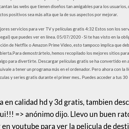
ncantan las webs que tienen diseños tan amigables para los usuarios,
ctos positivos sea más alta que la de sus aspectos por mejorar.
res servicios para ver TV y películas gratis 4:32 Estos son los serv
gal) que puedes ver en línea. 05/07/2020 · Si te has visto en la obl
pción de Netflix o Amazon Prime Video, esto tampoco implica que de
abierta.Para demostrártelo, hemos recopilado los mejores sitios para
lgo para divertirte. Descargar películas gratis se ha convertido en 
ivale a tener un programa más en el ordenador. Pero ahora con la 
culas y series gratis durante el primer mes.. Puedes acceder a tus 3
ea en calidad hd y 3d gratis, tambien des
i!!! => anónimo dijo. Llevo un buen rat
 youtube para ver la pelicula de destin