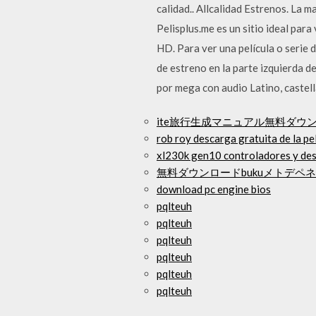
calidad.. Allcalidad Estrenos. La 
Pelisplus.me es un sitio ideal para
HD. Para ver una película o serie 
de estreno en la parte izquierda de
por mega con audio Latino, castel
ite旅行生成マニュアル無料ダウ
rob roy descarga gratuita de la pe
xl230k gen10 controladores y des
無料ダウンロードbukuメトデペ
download pc engine bios
pqlteuh
pqlteuh
pqlteuh
pqlteuh
pqlteuh
pqlteuh