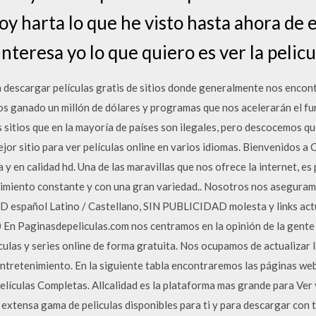
oy harta lo que he visto hasta ahora de e
nteresa yo lo que quiero es ver la pelicu
escargar películas gratis de sitios donde generalmente nos encon
s ganado un millón de dólares y programas que nos acelerarán el f
sitios que en la mayoría de países son ilegales, pero descocemos qu
r sitio para ver películas online en varios idiomas. Bienvenidos a Ci
 y en calidad hd. Una de las maravillas que nos ofrece la internet, es 
nimiento constante y con una gran variedad.. Nosotros nos aseguram
pañol Latino / Castellano, SIN PUBLICIDAD molesta y links actua
0 En Paginasdepeliculas.com nos centramos en la opinión de la gente
ulas y series online de forma gratuita. Nos ocupamos de actualizar la
entretenimiento. En la siguiente tabla encontraremos las páginas we
elículas Completas. Allcalidad es la plataforma mas grande para Ver 
extensa gama de peliculas disponibles para ti y para descargar con ta