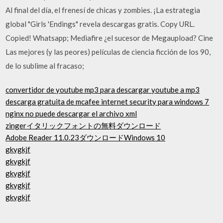
Al final del día, el frenesí de chicas y zombies. ¡La estrategia
global "Girls 'Endings" revela descargas gratis. Copy URL.
Copied! Whatsapp; Mediafire ¿el sucesor de Megaupload? Cine
Las mejores (y las peores) películas de ciencia ficción de los 90,
de lo sublime al fracaso;
convertidor de youtube mp3 para descargar youtube a mp3
descarga gratuita de mcafee internet security para windows 7
nginx no puede descargar el archivo xml
zingerイタリックフォントの無料ダウンロード
Adobe Reader 11.0.23ダウンロードWindows 10
gkygkjf
gkygkjf
gkygkjf
gkygkjf
gkygkjf