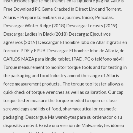
instrucciones que te mostramos en la siguiente página. Alluris
Free Download PC Game Cracked in Direct Link and Torrent.
Alluris – Prepare to embark in a journey. Inicio; Peliculas.
Descarga: Winter Ridge (2018) Descarga: Locusts (2019)
Descarga: Ladies in Black (2018) Descarga: Ejecutivos
agresivos (2019) Descargar El hombre lobo de Allariz gratis en
formato PDF y EPUB. Descargar El hombre lobo de Allariz, de
CARLOS MAZA para kindle, tablet, IPAD, PC o teléfono móvil
Torque measurement to monitor torque tools and for testing in
the packaging and food industry amend the range of Alluris
force measurement products.. The torque tool tester allows a
quick check of torque wrenches as well as calibration. Our cap
torque tester measure the torque needed to open or close
screwed caps and lids of food, pharmaceutical or cosmetic
packaging. Descargue Malwarebytes para su ordenador o su
dispositivo móvil. Existe una versión de Malwarebytes idónea