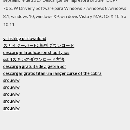
7055W Driver y Software para Windows 7, windows 8, windows
8.1, windows 10, windows XP, win dows Vista y MAC OS X 10.5 a
10.11.
vr fishing pc download
スカイクーパーPC無料ダウンロード
descargar la aplicación shopify ios
ssb4スキンのダウンロード方法
descarga gratuita de álgebra pdf
descargar gratis titanium ranger curse of the cobra
srouwlw
srouwlw
srouwlw
srouwlw
srouwlw