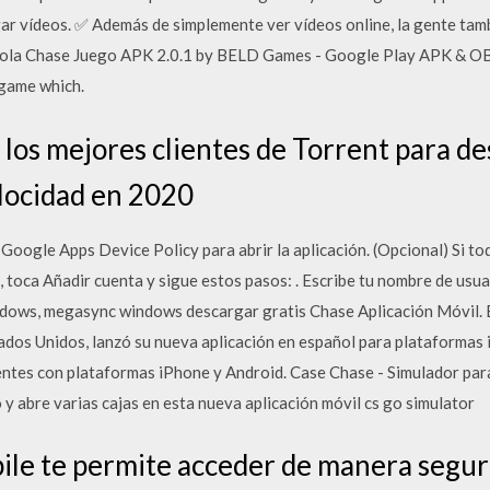
ar vídeos. ✅ Además de simplemente ver vídeos online, la gente tam
ola Chase Juego APK 2.0.1 by BELD Games - Google Play APK & O
 game which.
 los mejores clientes de Torrent para d
locidad en 2020
 Google Apps Device Policy para abrir la aplicación. (Opcional) Si to
o, toca Añadir cuenta y sigue estos pasos: . Escribe tu nombre de usu
ows, megasync windows descargar gratis Chase Aplicación Móvil. E
ados Unidos, lanzó su nueva aplicación en español para plataformas
entes con plataformas iPhone y Android. Case Chase - Simulador pa
y abre varias cajas en esta nueva aplicación móvil cs go simulator
le te permite acceder de manera segura