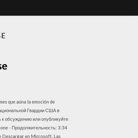
SE
se
ames que aúna la emoción de
 Национальной Гвардии США в
сь к обсуждению или опубликуйте
iphone - Продолжительность: 3:34
e Descargar en Microsoft. Las