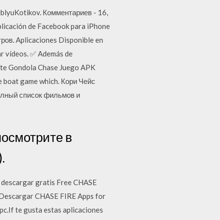
lyuKotikov. Комментариев - 16,
licación de Facebook para iPhone
ов. Aplicaciones Disponible en
ar vídeos. ✅ Además de
ente Gondola Chase Juego APK
e boat game which. Кори Чейс
Полный список фильмов и
посмотрите в
.
oid descargar gratis Free CHASE
.Descargar CHASE FIRE Apps for
c.If te gusta estas aplicaciones