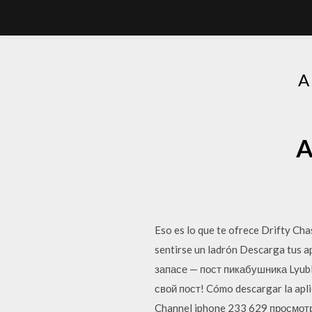
A
A
Eso es lo que te ofrece Drifty Ch
sentirse un ladrón Descarga tus
запасе — пост пикабушника Lyub
свой пост! Cómo descargar la apl
Channel iphone 233 629 просмотро