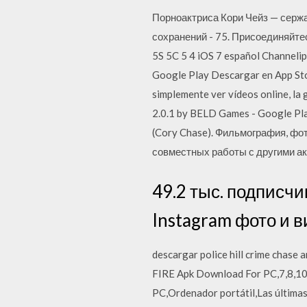
Порноактриса Кори Чейз — сержа
сохранений - 75. Присоединяйтес
5S 5C 5 4 iOS 7 español Channel
Google Play Descargar en App Sto
simplemente ver vídeos online, l
2.0.1 by BELD Games - Google Pla
(Cory Chase). Фильмография, фо
совместных работы с другими ак
49.2 тыс. подписчи
Instagram фото и в
descargar police hill crime chase a
FIRE Apk Download For PC,7,8,10
PC,Ordenador portátil,Las últimas 