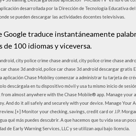
aplicación desarrollada por la Dirección de Tecnología Educativa de
nde se pueden descargar las actividades docentes televisivas.
de Google traduce instantáneamente palabr
s de 100 idiomas y viceversa.
android, city police crime chase android, city police crime chase and
 car chase 3d android, police car chase 3d android descargar gratis E
 aplicación Chase Mobiley comenzar a administrar tu tarjeta de cré
lo descárgala en tu dispositivo móvil y usa tu mismo inicio de sesió
from almost anywhere with the Chase Mobile® app. Manage your acco
ey. And do it all safely and securely with your device. Manage Your 
review. [+] Monitor your checking, savings, credit card or J.P. Morg
gua qué más puedes descubrir. A que hacemos que tu vida sea un poco 
ad de Early Warning Services, LLC y se utilizan aquí bajo licencia.