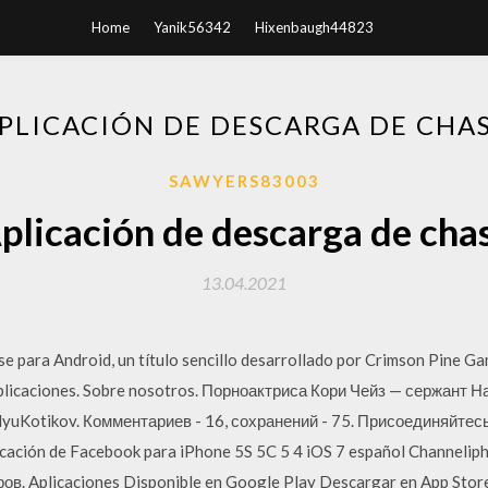
Home
Yanik56342
Hixenbaugh44823
PLICACIÓN DE DESCARGA DE CHA
SAWYERS83003
plicación de descarga de cha
13.04.2021
ase para Android, un título sencillo desarrollado por Crimson Pine G
 aplicaciones. Sobre nosotros. Порноактриса Кори Чейз — сержант
lyuKotikov. Комментариев - 16, сохранений - 75. Присоединяйте
icación de Facebook para iPhone 5S 5C 5 4 iOS 7 español Channel
в. Aplicaciones Disponible en Google Play Descargar en App Stor