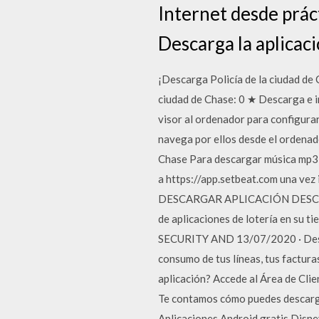
Internet desde prác
Descarga la aplicac
¡Descarga Policía de la ciudad de 
ciudad de Chase: 0 ★ Descarga e in
visor al ordenador para configurar
navega por ellos desde el ordenado
Chase Para descargar música mp3 g
a https://app.setbeat.com una vez 
DESCARGAR APLICACIÓN DESCARGUE
de aplicaciones de lotería en su t
SECURITY AND 13/07/2020 · Descár
consumo de tus líneas, tus factur
aplicación? Accede al Área de Clie
Te contamos cómo puedes descargar
Aplicaciones Android gratis Disne