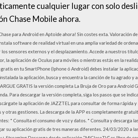
ticamente cualquier lugar con solo desli
ión Chase Mobile ahora.
Chase para Android en Aptoide ahora! Sin costes exta. Valoración de 
stala software de realidad virtual en una amplia variedad de ordena
 los sensores externos y el desplazamiento. Accede a nuestros título
r, la aplicación de Oculus para móviles o mientras estás en la realid
ratis en tu SmartPhone (Iphone ó Android) debes instalar la aplica
instalada la aplicación, busca y encuentra la canción de tu agrado y a
 GRATIS la versión completa La Bruja de Oro para Android Goo
ienda. Para descargar la versión completa, siga los pasos que se indi
gate la aplicación de JAZZTEL para consultar de forma rápida y se
as y otras gestiones. La descarga de la APP es completamente gratui
ntes: * Consulta el consumo de voz y datos. * Consulta y descarga l
 su aplicación gratis de tres maneras diferentes. 24/03/2020 a las
y+ Streaming Descarga desde aplicación “MiClaseTV” es libre de cos