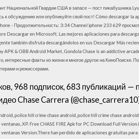
нт Национальной Гвардии США в запасе — пост пикабушника Lyub
ь к обсуждению или опубликуйте свой пост! Cómo descargar la ap
iphone - Продолжительность: 3:34 Channel iphone 233 629 просмотр
re Descargar en Microsoft. Las mejores aplicaciones para descarg
a gente también disfruta descargándolos en sus Descargar Más reci
y APK & OBB Android Market, Gondola Chase is an addictive arcad
то, интересные факты из жизни и многое другое на КиноПоиске. 
терами и режиссерами.
ков, 968 подписок, 683 публикаций — 
идео Chase Carrera (@chase_carrera10)
ndroid, police hill crime chase android, police hill crime chase andr
 ventanas, XP. Free CHASE FIRE Apk for PC Download Full Version
ventanas Version.There han perdido de aplicaciones gratuitas para p