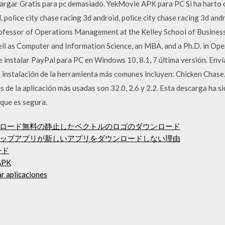
argar Gratis para pc demasiado. YekMovie APK para PC Si ha harto d
, police city chase racing 3d android, police city chase racing 3d an
ofessor of Operations Management at the Kelley School of Business,
 well as Computer and Information Science, an MBA, and a Ph.D. in O
 instalar PayPal para PC en Windows 10, 8.1, 7 última versión. Envía
 instalación de la herramienta más comunes incluyen: Chicken Chase.
s de la aplicación más usadas son 32.0, 2.6 y 2.2. Esta descarga ha 
 que es segura.
ロード無料の静止したベクトルのロゴのダウンロード
ップアプリが新しいアプリをダウンロードしない理由
ード
APK
r aplicaciones