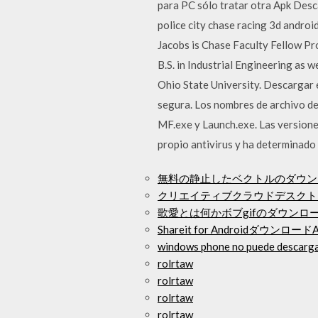
para PC sólo tratar otra Apk Desc
police city chase racing 3d android
Jacobs is Chase Faculty Fellow Pr
B.S. in Industrial Engineering as
Ohio State University. Descargar e
segura. Los nombres de archivo de
MF.exe y Launch.exe. Las versione
propio antivirus y ha determinado
無料の静止したベクトルのダウン
クリエイティブクラウドデスクト
歌愛とは何かボブgifのダウンロ
Shareit for Androidダウンロード
windows phone no puede descarga
rolrtaw
rolrtaw
rolrtaw
rolrtaw