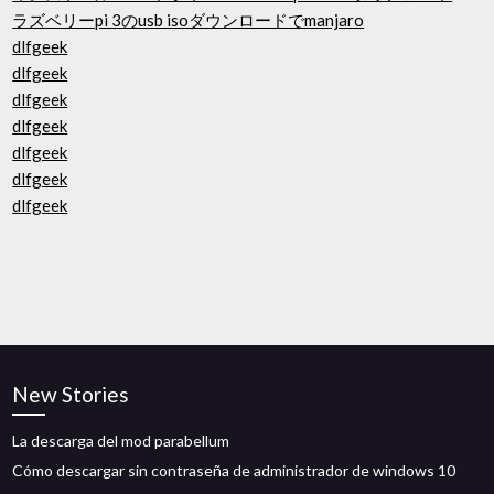
ラズベリーpi 3のusb isoダウンロードでmanjaro
dlfgeek
dlfgeek
dlfgeek
dlfgeek
dlfgeek
dlfgeek
dlfgeek
New Stories
La descarga del mod parabellum
Cómo descargar sin contraseña de administrador de windows 10