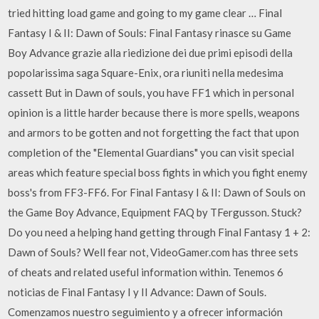
tried hitting load game and going to my game clear … Final
Fantasy I & II: Dawn of Souls: Final Fantasy rinasce su Game
Boy Advance grazie alla riedizione dei due primi episodi della
popolarissima saga Square-Enix, ora riuniti nella medesima
cassett But in Dawn of souls, you have FF1 which in personal
opinion is a little harder because there is more spells, weapons
and armors to be gotten and not forgetting the fact that upon
completion of the "Elemental Guardians" you can visit special
areas which feature special boss fights in which you fight enemy
boss's from FF3-FF6. For Final Fantasy I & II: Dawn of Souls on
the Game Boy Advance, Equipment FAQ by TFergusson. Stuck?
Do you need a helping hand getting through Final Fantasy 1 + 2:
Dawn of Souls? Well fear not, VideoGamer.com has three sets
of cheats and related useful information within. Tenemos 6
noticias de Final Fantasy I y II Advance: Dawn of Souls.
Comenzamos nuestro seguimiento y a ofrecer información