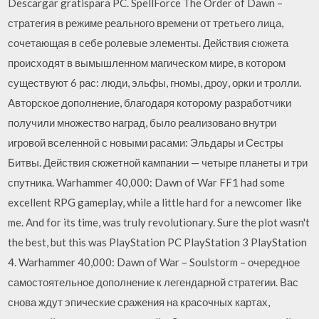
Descargar gratispara PC. SpellForce The Order of Dawn –
стратегия в режиме реального времени от третьего лица,
сочетающая в себе ролевые элементы. Действия сюжета
происходят в вымышленном магическом мире, в котором
существуют 6 рас: люди, эльфы, гномы, дроу, орки и тролли.
Авторское дополнение, благодаря которому разработчики
получили множество наград, было реализовано внутри
игровой вселенной с новыми расами: Эльдары и Сестры
Битвы. Действия сюжетной кампании — четыре планеты и три
спутника. Warhammer 40,000: Dawn of War FF1 had some
excellent RPG gameplay, while a little hard for a newcomer like
me. And for its time, was truly revolutionary. Sure the plot wasn't
the best, but this was PlayStation PC PlayStation 3 PlayStation
4. Warhammer 40,000: Dawn of War – Soulstorm – очередное
самостоятельное дополнение к легендарной стратегии. Вас
снова ждут эпические сражения на красочных картах,