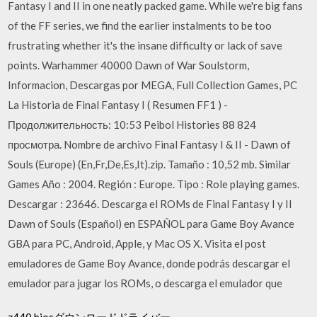
Fantasy I and II in one neatly packed game. While we're big fans
of the FF series, we find the earlier instalments to be too
frustrating whether it's the insane difficulty or lack of save
points. Warhammer 40000 Dawn of War Soulstorm,
Informacion, Descargas por MEGA, Full Collection Games, PC
La Historia de Final Fantasy I ( Resumen FF1 ) -
Продолжительность: 10:53 Peibol Histories 88 824
просмотра. Nombre de archivo Final Fantasy I & II - Dawn of
Souls (Europe) (En,Fr,De,Es,It).zip. Tamaño : 10,52 mb. Similar
Games Año : 2004. Región : Europe. Tipo : Role playing games.
Descargar : 23646. Descarga el ROMs de Final Fantasy I y II
Dawn of Souls (Español) en ESPAÑOL para Game Boy Avance
GBA para PC, Android, Apple, y Mac OS X. Visita el post
emuladores de Game Boy Avance, donde podrás descargar el
emulador para jugar los ROMs, o descarga el emulador que