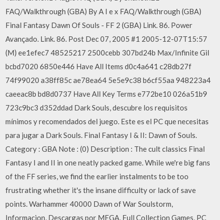
FAQ/Walkthrough (GBA) By A I e x FAQ/Walkthrough (GBA)
Final Fantasy Dawn Of Souls - FF 2 (GBA) Link. 86. Power
Avançado. Link. 86. Post Dec 07, 2005 #1 2005-12-07T15:57
(M) ee1efec7 48525217 2500cebb 307bd24b Max/Infinite Gil
bcbd7020 6850e446 Have All Items d0c4a641 c28db27f
74f99020 a38ff85c ae78ea64 5e5e9c38 b6cf55aa 948223a4
caeeac8b bd8d0737 Have All Key Terms e772be10 026a51b9
723c9bc3 d352ddad Dark Souls, descubre los requisitos
mínimos y recomendados del juego. Este es el PC que necesitas
para jugar a Dark Souls. Final Fantasy I & II: Dawn of Souls.
Category : GBA Note : (0) Description : The cult classics Final
Fantasy I and II in one neatly packed game. While we're big fans
of the FF series, we find the earlier instalments to be too
frustrating whether it's the insane difficulty or lack of save
points. Warhammer 40000 Dawn of War Soulstorm,
Informacion, Descargas por MEGA, Full Collection Games, PC