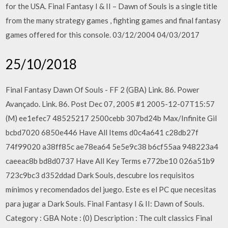
for the USA. Final Fantasy I & II – Dawn of Souls is a single title
from the many strategy games , fighting games and final fantasy
games offered for this console. 03/12/2004 04/03/2017
25/10/2018
Final Fantasy Dawn Of Souls - FF 2 (GBA) Link. 86. Power
Avançado. Link. 86. Post Dec 07, 2005 #1 2005-12-07T15:57
(M) ee1efec7 48525217 2500cebb 307bd24b Max/Infinite Gil
bcbd7020 6850e446 Have All Items d0c4a641 c28db27f
74f99020 a38ff85c ae78ea64 5e5e9c38 b6cf55aa 948223a4
caeeac8b bd8d0737 Have All Key Terms e772be10 026a51b9
723c9bc3 d352ddad Dark Souls, descubre los requisitos
mínimos y recomendados del juego. Este es el PC que necesitas
para jugar a Dark Souls. Final Fantasy I & II: Dawn of Souls.
Category : GBA Note : (0) Description : The cult classics Final