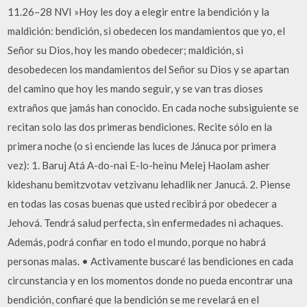
11.26–28 NVI »Hoy les doy a elegir entre la bendición y la
maldición: bendición, si obedecen los mandamientos que yo, el
Señor su Dios, hoy les mando obedecer; maldición, si
desobedecen los mandamientos del Señor su Dios y se apartan
del camino que hoy les mando seguir, y se van tras dioses
extraños que jamás han conocido. En cada noche subsiguiente se
recitan solo las dos primeras bendiciones. Recite sólo en la
primera noche (o si enciende las luces de Jánuca por primera
vez): 1. Baruj Atá A-do-nai E-lo-heinu Melej Haolam asher
kideshanu bemitzvotav vetzivanu lehadlik ner Janucá. 2. Piense
en todas las cosas buenas que usted recibirá por obedecer a
Jehová. Tendrá salud perfecta, sin enfermedades ni achaques.
Además, podrá confiar en todo el mundo, porque no habrá
personas malas. • Activamente buscaré las bendiciones en cada
circunstancia y en los momentos donde no pueda encontrar una
bendición, confiaré que la bendición se me revelará en el