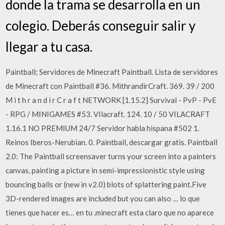
donde la trama se desarrolla en un
colegio. Deberás conseguir salir y
llegar a tu casa.
Paintball; Servidores de Minecraft Paintball. Lista de servidores
de Minecraft con Paintball #36. MithrandirCraft. 369. 39 / 200
M i t h r a n d i r C r a f t NETWORK [1.15.2] Survival - PvP - PvE
- RPG / MINIGAMES #53. VIlacraft. 124. 10 / 50 VILACRAFT
1.16.1 NO PREMIUM 24/7 Servidor habla hispana #502 1.
Reinos Iberos-Nerubian. 0. Paintball, descargar gratis. Paintball
2.0: The Paintball screensaver turns your screen into a painters
canvas, painting a picture in semi-impressionistic style using
bouncing balls or (new in v2.0) blots of splattering paint.Five
3D-rendered images are included but you can also … lo que
tienes que hacer es… en tu .minecraft esta claro que no aparece