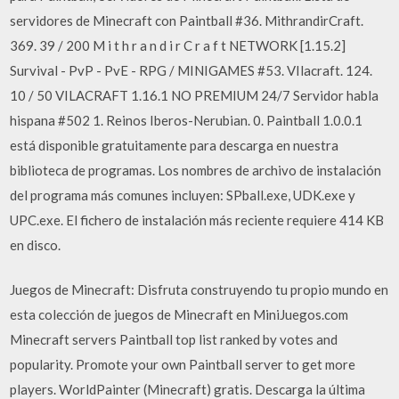
servidores de Minecraft con Paintball #36. MithrandirCraft.
369. 39 / 200 M i t h r a n d i r C r a f t NETWORK [1.15.2]
Survival - PvP - PvE - RPG / MINIGAMES #53. VIlacraft. 124.
10 / 50 VILACRAFT 1.16.1 NO PREMIUM 24/7 Servidor habla
hispana #502 1. Reinos Iberos-Nerubian. 0. Paintball 1.0.0.1
está disponible gratuitamente para descarga en nuestra
biblioteca de programas. Los nombres de archivo de instalación
del programa más comunes incluyen: SPball.exe, UDK.exe y
UPC.exe. El fichero de instalación más reciente requiere 414 KB
en disco.
Juegos de Minecraft: Disfruta construyendo tu propio mundo en
esta colección de juegos de Minecraft en MiniJuegos.com
Minecraft servers Paintball top list ranked by votes and
popularity. Promote your own Paintball server to get more
players. WorldPainter (Minecraft) gratis. Descarga la última