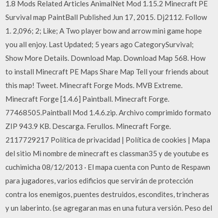
1.8 Mods Related Articles AnimalNet Mod 1.15.2 Minecraft PE
Survival map PaintBall Published Jun 17, 2015. Dj2112. Follow
1. 2,096; 2; Like; A Two player bow and arrow mini game hope
you all enjoy. Last Updated; 5 years ago CategorySurvival;
Show More Details. Download Map. Download Map 568. How
to install Minecraft PE Maps Share Map Tell your friends about
this map! Tweet. Minecraft Forge Mods. MVB Extreme.
Minecraft Forge [1.4.6] Paintball. Minecraft Forge.
77468505.Paintball Mod 1.4.6.zip. Archivo comprimido formato
ZIP 943.9 KB. Descarga. Ferullos. Minecraft Forge.
2117729217 Política de privacidad | Política de cookies | Mapa
del sitio Mi nombre de minecraft es classman35 y de youtube es
cuchimicha 08/12/2013 · El mapa cuenta con Punto de Respawn
para jugadores, varios edificios que servirán de protección
contra los enemigos, puentes destruidos, escondites, trincheras
y un laberinto. (se agregaran mas en una futura versión. Peso del