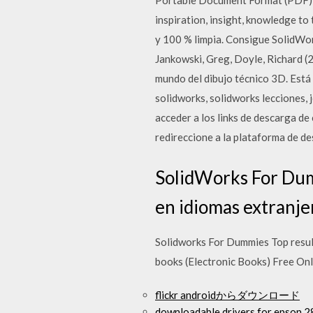
Portable Document Format (PDF) a
inspiration, insight, knowledge t
y 100 % limpia. Consigue SolidWo
Jankowski, Greg, Doyle, Richard (
mundo del dibujo técnico 3D. Está
solidworks, solidworks leccione
acceder a los links de descarga de 
redireccione a la plataforma de d
SolidWorks For Dum
en idiomas extranje
Solidworks For Dummies Top resu
books (Electronic Books) Free Onl
flickr androidからダウンロード
downloadable drivers for epson 