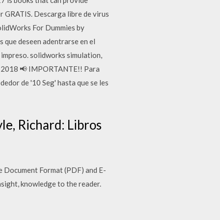
 is books that can provide
r GRATIS. Descarga libre de virus
SolidWorks For Dummies by
s que deseen adentrarse en el
impreso. solidworks simulation,
ium 2018 📢 IMPORTANTE!! Para
ededor de '10 Seg' hasta que se les
e, Richard: Libros
le Document Format (PDF) and E-
sight, knowledge to the reader.