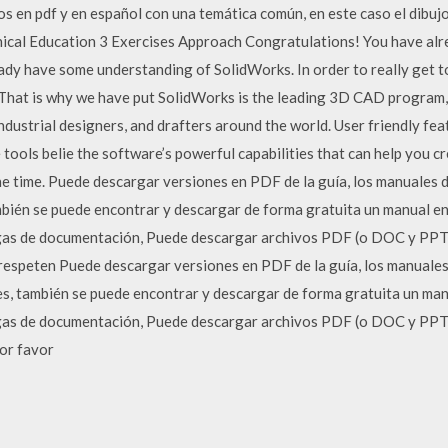
os en pdf y en español con una temática común, en este caso el dibuj
ical Education 3 Exercises Approach Congratulations! You have alr
ady have some understanding of SolidWorks. In order to really get to
 That is why we have put SolidWorks is the leading 3D CAD program, a
ndustrial designers, and drafters around the world. User friendly fe
 tools belie the software’s powerful capabilities that can help you c
the time. Puede descargar versiones en PDF de la guía, los manuales d
bién se puede encontrar y descargar de forma gratuita un manual en 
rgas de documentación, Puede descargar archivos PDF (o DOC y PPT
 respeten Puede descargar versiones en PDF de la guía, los manuales 
, también se puede encontrar y descargar de forma gratuita un manua
rgas de documentación, Puede descargar archivos PDF (o DOC y PPT
or favor