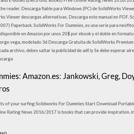
nd E-books (Electronic Books) Free Online Rating News 2016/2017
o the reader. Descarga fiable para Windows (PC) de SolidWorks Viewe
rks Viewer descargas alternativas. Descarga este manual en PDF. 
2007) Paperback. SolidWorks For Dummies, es una serie para neófito
 disponible en Amazon por unos 20$ por ebook y el doble en formato 
s, jorge vega, modelado 3d Descarga Gratuita de SolidWorks Prem
cada archivo, debes saltar la publicidad de adf.ly Se debe esperar alr
escarga
mies: Amazon.es: Jankowski, Greg, Doyl
ros
lts of your surfing Solidworks For Dummies Start Download Portab
ine Rating News 2016/2017 is books that can provide inspiration, in
2860