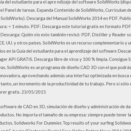
ía del estudiante para el apre ndizaje del software SolidWorks (di
n el Panel de tareas. Expanda Contenido de SolidWorks, Currículum d
e SolidWorks). Descarga del Manual SolidWorks 2014 en PDF. Publica
ura: < 1 minuto. PDF: Descarga este tutorial gratis en formato PDF 
Descarga: Quién vio esto también revisó: PDF, Distiller y Reader s
 EE. UU. y otros países. SolidWorks es un recurso complementario y u
ios en la Guía del estudiante para el aprendizaje del software Desc
r API GRATIS. Descarga libre de virus y 100 % limpia. Consigue
as. SolidWorks es un programa de diseño CAD 3D con el que podrás
 innovadora, aprovechando además una interfaz optimizada en busca 
 tanto, un incremento de la productividad de tu trabajo. Pero si sól
orer gratis. 23/05/2015
software de CAD en 3D, simulación de diseño y administración de d
ductos. No importa el tamaño de su empresa: siempre puede tener la
oductos. Solidworks For Dummies Top results of your surfing Solid