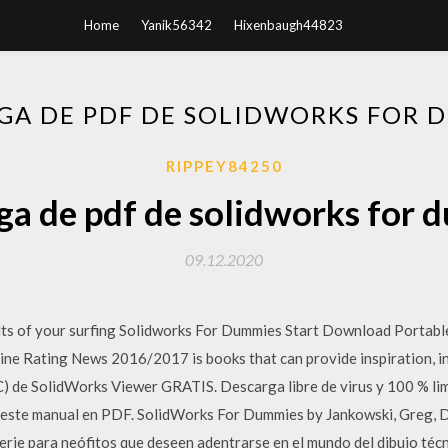
Home
Yanik56342
Hixenbaugh44823
GA DE PDF DE SOLIDWORKS FOR 
RIPPEY84250
ga de pdf de solidworks for 
09.12.2020
lts of your surfing Solidworks For Dummies Start Download Portab
ine Rating News 2016/2017 is books that can provide inspiration, in
) de SolidWorks Viewer GRATIS. Descarga libre de virus y 100 % li
 este manual en PDF. SolidWorks For Dummies by Jankowski, Greg, D
rie para neófitos que deseen adentrarse en el mundo del dibujo técn