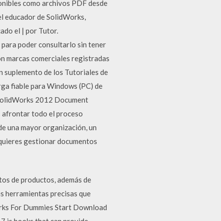
sponibles como archivos PDF desde
el educador de SolidWorks,
do el | por Tutor.
para poder consultarlo sin tener
on marcas comerciales registradas
n suplemento de los Tutoriales de
arga fiable para Windows (PC) de
 SolidWorks 2012 Document
 afrontar todo el proceso
de una mayor organización, un
o quieres gestionar documentos
atos de productos, además de
s herramientas precisas que
works For Dummies Start Download