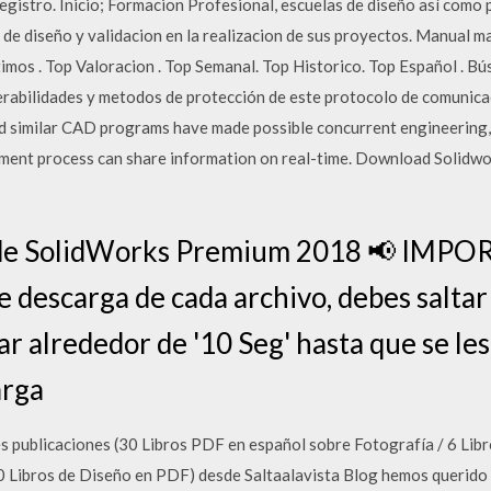
 Registro. Inicio; Formacion Profesional, escuelas de diseño así com
e diseño y validacion en la realizacion de sus proyectos. Manual ma
timos . Top Valoracion . Top Semanal. Top Historico. Top Español . 
rabilidades y metodos de protección de este protocolo de comunica
 similar CAD programs have made possible concurrent engineering, 
ment process can share information on real-time. Download Solidworks
 de SolidWorks Premium 2018 📢 IMPO
de descarga de cada archivo, debes saltar
ar alrededor de '10 Seg' hasta que se les
arga
es publicaciones (30 Libros PDF en español sobre Fotografía / 6 Lib
 Libros de Diseño en PDF) desde Saltaalavista Blog hemos querido r