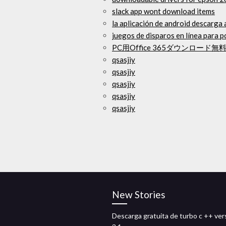
slack app wont download items
la aplicación de android descarga
juegos de disparos en línea para p
PC用Office 365ダウンロード無
qsasjiy
qsasjiy
qsasjiy
qsasjiy
qsasjiy
New Stories
Descarga gratuita de turbo c ++ ver