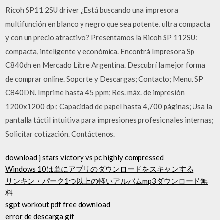
Ricoh SP11 2SU driver ¿Está buscando una impresora
multifunción en blanco y negro que sea potente, ultra compacta
y con un precio atractivo? Presentamos la Ricoh SP 112SU:
compacta, inteligente y económica. Encontrá Impresora Sp
C840dn en Mercado Libre Argentina. Descubrí la mejor forma
de comprar online. Soporte y Descargas; Contacto; Menu. SP
C840DN. Imprime hasta 45 ppm; Res. máx. de impresión
1200x1200 dpi; Capacidad de papel hasta 4,700 páginas; Usa la
pantalla táctil intuitiva para impresiones profesionales internas;
Solicitar cotización. Contáctenos.
download j stars victory vs pc highly compressed
Windows 10は単にアプリのダウンロードをスキャンする
リンキン・パーク1つ以上の軽いアルバムmp3ダウンロード無
料
sgpt workout pdf free download
error de descarga gif