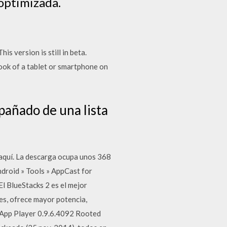
 optimizada.
s version is still in beta.
ook of a tablet or smartphone on
pañado de una lista
 aquí. La descarga ocupa unos 368
ndroid » Tools » AppCast for
l BlueStacks 2 es el mejor
es, ofrece mayor potencia,
s App Player 0.9.6.4092 Rooted