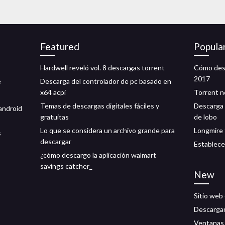
Featured
Popula
Hardwell reveló vol. 8 descargas torrent
Cómo desc
2017
e
Descarga del controlador de pc basado en
x64 acpi
Torrent n
Temas de descargas digitales fáciles y
Descarga 
android
gratuitas
de lobo
Lo que se considera un archivo grande para
Longmire 
s
descargar
Establece
¿cómo descargo la aplicación walmart
savings catcher_
New
Sitio web 
Descargar
Ventanas 