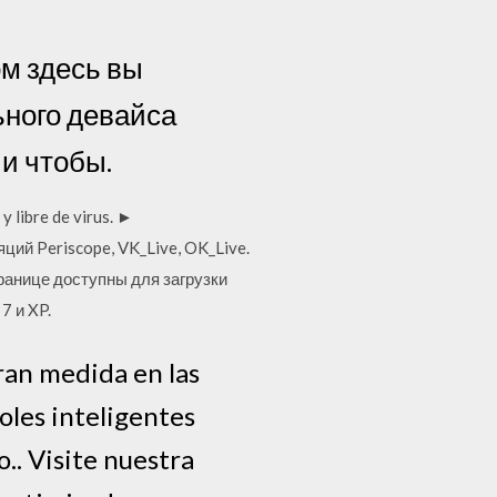
ом здесь вы
ьного девайса
 и чтобы.
 libre de virus. ►
ий Periscope, VK_Live, OK_Live.
 странице доступны для загрузки
7 и XP.
ran medida en las
oles inteligentes
. Visite nuestra