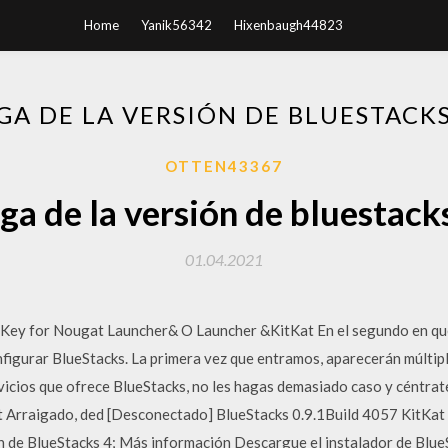
Home
Yanik56342
Hixenbaugh44823
GA DE LA VERSIÓN DE BLUESTACKS
OTTEN43367
a de la versión de bluestack
01.04.2021
 Key for Nougat Launcher& O Launcher &KitKat En el segundo en que 
nfigurar BlueStacks. La primera vez que entramos, aparecerán múltip
vicios que ofrece BlueStacks, no les hagas demasiado caso y céntrat
t Arraigado, ded [Desconectado] BlueStacks 0.9.1Build 4057 KitKat
ón de BlueStacks 4; Más información Descargue el instalador de Blu