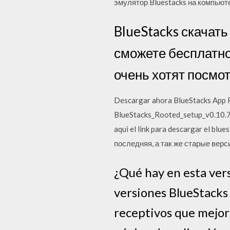
эмулятор Bluestacks на компьюте
BlueStacks скачат
сможете бесплатно
очень хотят посмот
Descargar ahora BlueStacks App P
BlueStacks_Rooted_setup_v0.10.
aqui el link para descargar el bl
последняя, а так же старые верс
¿Qué hay en esta vers
versiones BlueStacks 
receptivos que mejor