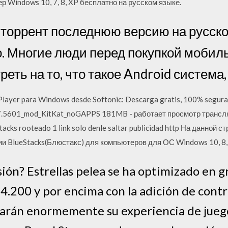
р Windows 10, 7, 8, XP бесплатно на русском языке.
ь торрент последнюю версию на русск
. Многие люди перед покупкой мобил
реть на то, что такое Android система,
layer para Windows desde Softonic: Descarga gratis, 100% segura y
7.5601_mod_KitKat_noGAPPS 181MB - работает просмотр трансляц
uestacks rooteado 1 link solo denle saltar publicidad http На данной
ии BlueStacks(Блюстакс) для компьютеров для ОС Windows 10, 8, 
ión? Estrellas pelea se ha optimizado en g
4.200 y por encima con la adición de contr
arán enormemente su experiencia de juego.