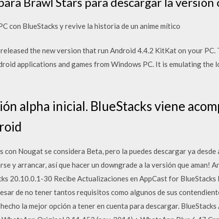
para Brawl Stars para descargar la versión
con BlueStacks y revive la historia de un anime mítico
leased the new version that run Android 4.4.2 KitKat on your PC. Thi
droid applications and games from Windows PC. It is emulating the l
ión alpha inicial. BlueStacks viene acom
roid
ks con Nougat se considera Beta, pero la puedes descargar ya desde
rse y arrancar, así que hacer un downgrade a la versión que aman! A
ks 20.10.0.1-30 Recibe Actualizaciones en AppCast for BlueStacks E
pesar de no tener tantos requisitos como algunos de sus contendient
or hecho la mejor opción a tener en cuenta para descargar. BlueStack