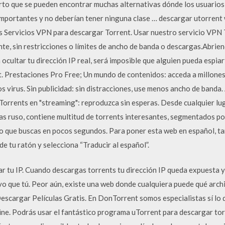
to que se pueden encontrar muchas alternativas dónde los usuarios
importantes y no deberían tener ninguna clase … descargar utorrent
 Servicios VPN para descargar Torrent. Usar nuestro servicio VPN 
nte, sin restricciones o límites de ancho de banda o descargas.Abr
ocultar tu dirección IP real, será imposible que alguien pueda espia
t. Prestaciones Pro Free; Un mundo de contenidos: acceda a millones 
s virus. Sin publicidad: sin distracciones, use menos ancho de banda
Torrents en "streaming": reproduzca sin esperas. Desde cualquier lug
as ruso, contiene multitud de torrents interesantes, segmentados po
lo que buscas en pocos segundos. Para poner esta web en español, tan
de tu ratón y selecciona “Traducir al español”.
 tu IP. Cuando descargas torrents tu dirección IP queda expuesta y 
o que tú. Peor aún, existe una web donde cualquiera puede qué arch
Descargar Películas Gratis. En DonTorrent somos especialistas sí lo 
line. Podrás usar el fantástico programa uTorrent para descargar tor