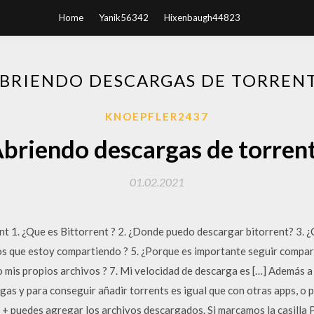
Home
Yanik56342
Hixenbaugh44823
BRIENDO DESCARGAS DE TORREN
KNOEPFLER2437
briendo descargas de torren
01.02.2021
t 1. ¿Que es Bittorrent ? 2. ¿Donde puedo descargar bitorrent? 3.
los que estoy compartiendo ? 5. ¿Porque es importante seguir compar
 mis propios archivos ? 7. Mi velocidad de descarga es […] Además 
rgas y para conseguir añadir torrents es igual que con otras apps, o p
n + puedes agregar los archivos descargados. Si marcamos la casilla