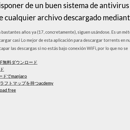
poner de un buen sistema de antivirus y
 cualquier archivo descargado mediante
n bastantes años ya (17, concretamente), siguen usándose. Es un méto
argar casi Lo mejor de esta aplicación para descargar torrents en n
e capar las descargas si no estás bajo conexión WiFi, por lo que no se
DF無料ダウンロード
ド
ードでmanjaro
フトマップを持つacdemy
load free