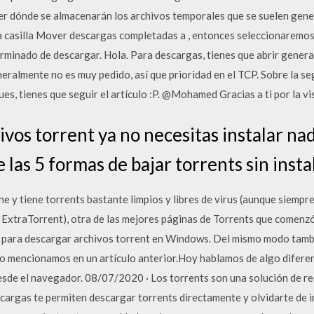
er dónde se almacenarán los archivos temporales que se suelen gene
 la casilla Mover descargas completadas a , entonces seleccionaremos
erminado de descargar. Hola. Para descargas, tienes que abrir gener
ralmente no es muy pedido, así que prioridad en el TCP. Sobre la seg
es, tienes que seguir el artículo :P. @Mohamed Gracias a ti por la v
ivos torrent ya no necesitas instalar na
 las 5 formas de bajar torrents sin insta
ne y tiene torrents bastante limpios y libres de virus (aunque siempre
o ExtraTorrent), otra de las mejores páginas de Torrents que comen
 para descargar archivos torrent en Windows. Del mismo modo tamb
mo mencionamos en un artículo anterior.Hoy hablamos de algo difer
sde el navegador. 08/07/2020 · Los torrents son una solución de re
argas te permiten descargar torrents directamente y olvidarte de in