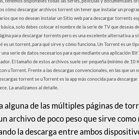
s, tenemos disponibles todas las series, películas y documentales o
os cómo descargar archivos torrent sin tener que instalar un progr
arios que no desean instalar un Sitio web para descargar torrents es
 básica, solo debes colocar el nombre de la serie de TV que deseas d
página para descargar torrents pero es una excelente alternativa a s
 es un torrent, para qué sirve y cómo funciona. Un Torrent es un tip
r una serie de datos necesarios para que mediante una aplicación Bi
nador. El tamaño de estos archivos suele ser pequeña (mínimo de 10 
n uTorrent. Frente a las descargas convencionales, en las que un se
 descargas torrent se uTorrent es la app más conocida para descargar t
ece. La analizamos al detalle.
alguna de las múltiples páginas de torr
un archivo de poco peso que sirve como 
ando la descarga entre ambos dispositivo