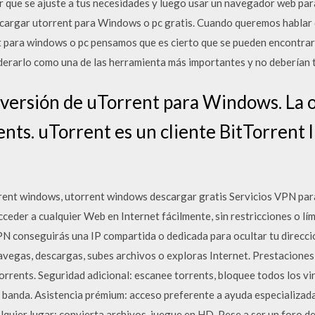
 que se ajuste a tus necesidades y luego usar un navegador web par
argar utorrent para Windows o pc gratis. Cuando queremos hablar d
t para windows o pc pensamos que es cierto que se pueden encontrar
derarlo como una de las herramienta más importantes y no deberían 
 versión de uTorrent para Windows. La 
nts. uTorrent es un cliente BitTorrent l
rent windows, utorrent windows descargar gratis Servicios VPN par
ceder a cualquier Web en Internet fácilmente, sin restricciones o lí
 conseguirás una IP compartida o dedicada para ocultar tu dirección
avegas, descargas, subes archivos o exploras Internet. Prestacione
rrents. Seguridad adicional: escanee torrents, bloquee todos los viru
 banda. Asistencia prémium: acceso preferente a ayuda especializada
quier lugar: convierta archivos, juegue en HD. Pese a ser un foro d